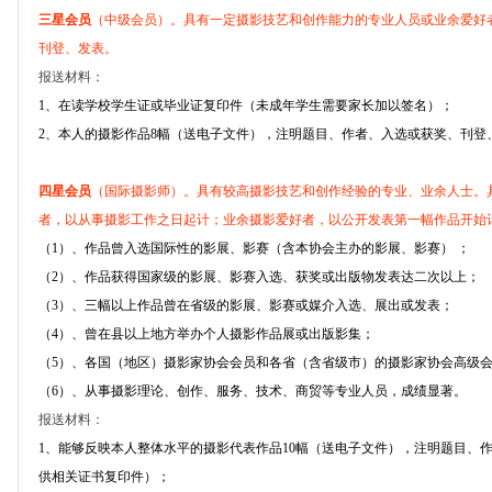
三星会员
（中级会员）。具有一定摄影技艺和创作能力的专业人员或业余爱好
刊登、发表。
报送材料：
1、在读学校学生证或毕业证复印件（未成年学生需要家长加以签名）；
2、本人的摄影作品8幅（送电子文件），注明题目、作者、入选或获奖、刊登
四星会员
（国际摄影师）。具有较高摄影技艺和创作经验的专业、业余人士。
者，以从事摄影工作之日起计；业余摄影爱好者，以公开发表第一幅作品开始
（1）、作品曾入选国际性的影展、影赛（含本协会主办的影展、影赛） ；
（2）、作品获得国家级的影展、影赛入选、获奖或出版物发表达二次以上；
（3）、三幅以上作品曾在省级的影展、影赛或媒介入选、展出或发表；
（4）、曾在县以上地方举办个人摄影作品展或出版影集；
（5）、各国（地区）摄影家协会会员和各省（含省级市）的摄影家协会高级
（6）、从事摄影理论、创作、服务、技术、商贸等专业人员，成绩显著。
报送材料：
1、能够反映本人整体水平的摄影代表作品10幅（送电子文件），注明题目、
供相关证书复印件）；