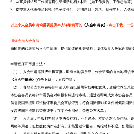
6、从事摄影组织工作者需提供组织活动相关材料（如工作报告、工作总结等
7、提交本人代表作品10幅（电子文件），注明题目、姓名、创作年月、入选
以上个人会员申请均需要提供本人详细填写的
《入会申请表》
(点击下载）一
团体会员入会办法
由团体的代表填写入会申请表，提供团体的相关材料，团体负责人免冠近照两
申请程序和审批办法：
（1）、入会申请需独级申报审批，即有当地俱乐部、分会组织的向当地组织
《入会申请表》
(点击下载），直接申请；
（2）、各地分支机构在接到申请人申请以后需审核并加意见，然后推荐至总
本协会会员资格评审委员会对申报材料进行审核，通过者即可成为本协会会员
员需要国际摄影师资格评审委员会审核评定，符合国际摄影师条件者颁发国际
发高级国际摄影师荣誉证书；在本协会网站、杂志公布名单；
（3）、入会后，申报材料转入本协会存档，不予退还。本协会对会员作品、
网络等用途，但权益仍为作者所有。未能通过审批者，所报材料不退。如需要