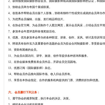
2、获得颁发国际摄影协会会员、国际摄影师或高级国际摄影师的认证，和国
3、协助会员举办夸国个展或联展。
4、创造条件帮助会员出版个人影集，协助有独特个性或突出成就的会员举办
5、为优秀会员编辑、出版、发行精品明信片。
6、在协会官方网、为会员制作个人图文网页，展示会员风采，介绍会员生平
7、参加本会年度评选和各项奖励活动。
8、优惠、优先参加本会举办的各种联谊、讲座、创作、采风、研讨及培训等
9、聘请具有创作实力及重要创作选题的会员为驻会合同制摄影师，享受薪金
10、资助有困难的会员。
11、为会员出国访问、讲学、旅游、创作等提供各种咨询和服务。
12、在协会媒体免费发表会员作品，开辟会员交流园地。
13、优惠订阅《国际摄影师》杂志。
14、帮助会员作品推向国际市场、收入归会员所有。
15、享受在本协会指定、合作的服务机构提供的门票、消费的折扣和优惠。
六、 会员履行下列义务：
1、遵守协会的规章制度，执行本会的决议、决策。
2、维护本会合法权益和声誉。