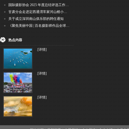
国际摄影协会 2025 年度总结评选工作的通知
甘肃分会走进定西通渭常家河山楂小镇旅游景区开展"红果满枝迎丰岁·山楂小镇庆佳节"为主
关于成立深圳南山俱乐部的聘任通知
《聚焦美丽中国 | 百名摄影师作品全球巡回展》（晋中）开幕新闻通稿
热点内容
..
[详情]
..
[详情]
..
[详情]