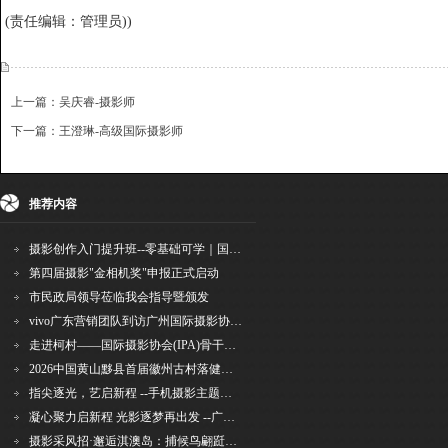
(责任编辑：管理员))
上一篇：吴庆睿-摄影师
下一篇：王澄琳-高级国际摄影师
{dede:include file='ajaxfeedback.htm' /}
收藏
挑错
推荐
打印
推荐内容
摄影创作入门提升班--零基础可学｜国际评委授课｜手机·相机均可｜AI工具｜摄影比赛指
第四届摄影"金相机奖"申报正式启动
市民政局领导莅临我会指导暨颁发
vivo广东营销团队到访广州国际摄影协会 共商合作事宜
走进柯村——国际摄影协会(IPA)骨干采风安徽行之6
2026中国黄山黟县首届徽州古村落健康跑圆满举行
指尖逐光，艺启新程 --手机摄影主题讲座在市老年干部大学圆满落幕
凝心聚力启新程 光影逐梦再出发 --广州国际摄影协会2026年首次会长秘书长会议召开
摄影采风招·邂逅淇澳岛：捕候鸟翩跹，寻古村烟火，追海上霞光