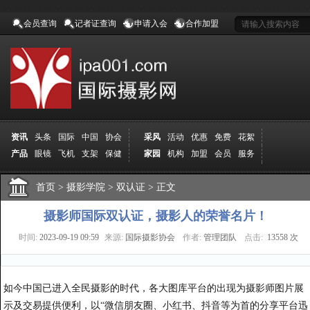
会员查询
记者证查询
申请入会
合作加盟
资讯
头条
国际
中国
协会
采风
活动
优惠
免费
花絮
产品
眼镜
飞机
支架
保健
家园
机构
加盟
会员
服务
地方
吉林
广西
山东
加拿大
空间
认证
寻友
发图
分享
学院
分院
首页
>
导师
摄影学院
课程
报名
>
双认证
商城
>
正文
推荐
器材
商家
认证
媒体
记者
报纸
杂志
视频
展赛
赛事
展馆
直通车
更多
摄影师国际双认证，摄影人的荣誉名片！
时间:
2023-09-19 09:59
来源:
国际摄影协会
作者:
管理团队
点击:
13558 次
如今中国已进入全民摄影的时代，各大图库平台的出现为摄影师图片展
示及交易提供便利，以“微信朋友圈、小红书、抖音等为首的分享平台迅