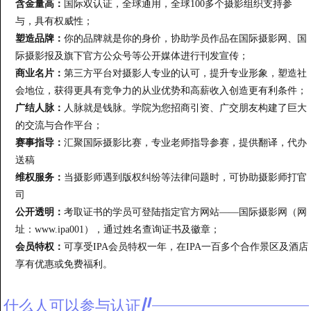
含金量高：
国际双认证，全球通用，全球100多个摄影组织支持参
与，具有权威性；
塑造品牌：
你的品牌就是你的身价，协助学员作品在国际摄影网、国
际摄影报及旗下官方公众号等公开媒体进行刊发宣传；
商业名片：
第三方平台对摄影人专业的认可，提升专业形象，塑造社
会地位，获得更具有竞争力的从业优势和高薪收入创造更有利条件；
广结人脉：
人脉就是钱脉。学院为您招商引资、广交朋友构建了巨大
的交流与合作平台；
赛事指导：
汇聚国际摄影比赛，专业老师指导参赛，提供翻译，代办
送稿
维权服务：
当摄影师遇到版权纠纷等法律问题时，可协助摄影师打官
司
公开透明：
考取证书的学员可登陆指定官方网站——国际摄影网（网
址：www.ipa001），通过姓名查询证书及徽章；
会员特权：
可享受IPA会员特权一年，在IPA一百多个合作景区及酒店
享有优惠或免费福利。
什么人可以参与认证