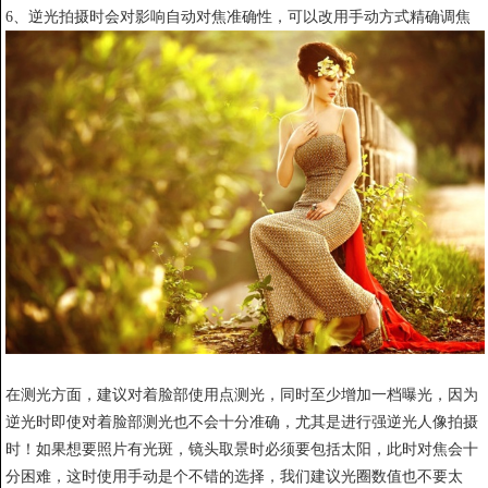
6、逆光拍摄时会对影响自动对焦准确性，可以改用手动方式精确调焦
在测光方面，建议对着脸部使用点测光，同时至少增加一档曝光，因为
逆光时即使对着脸部测光也不会十分准确，尤其是进行强逆光人像拍摄
时！如果想要照片有光斑，镜头取景时必须要包括太阳，此时对焦会十
分困难，这时使用手动是个不错的选择，我们建议光圈数值也不要太