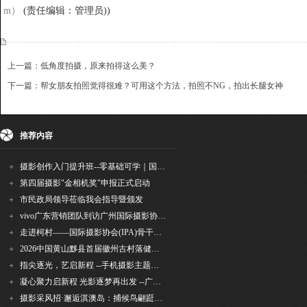
m
）
(责任编辑：管理员))
上一篇：低角度拍摄，原来拍得这么美？
下一篇：帮女朋友拍照觉得很难？可用这个方法，拍照不NG，拍出长腿女神
{dede:include file='ajaxfeedback.htm' /}
收藏
挑错
推荐
打印
推荐内容
摄影创作入门提升班--零基础可学｜国际评委授课｜手机·相机均可｜AI工具｜摄影比赛指
第四届摄影"金相机奖"申报正式启动
市民政局领导莅临我会指导暨颁发
vivo广东营销团队到访广州国际摄影协会 共商合作事宜
走进柯村——国际摄影协会(IPA)骨干采风安徽行之6
2026中国黄山黟县首届徽州古村落健康跑圆满举行
指尖逐光，艺启新程 --手机摄影主题讲座在市老年干部大学圆满落幕
凝心聚力启新程 光影逐梦再出发 --广州国际摄影协会2026年首次会长秘书长会议召开
摄影采风招·邂逅淇澳岛：捕候鸟翩跹，寻古村烟火，追海上霞光