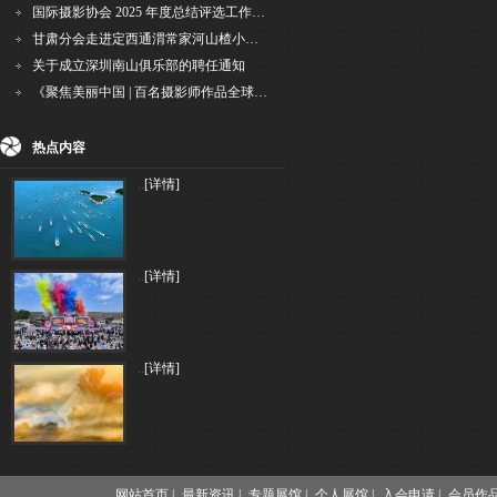
国际摄影协会 2025 年度总结评选工作的通知
甘肃分会走进定西通渭常家河山楂小镇旅游景区开展"红果满枝迎丰岁·山楂小镇庆佳节"为主
关于成立深圳南山俱乐部的聘任通知
《聚焦美丽中国 | 百名摄影师作品全球巡回展》（晋中）开幕新闻通稿
热点内容
..
[详情]
..
[详情]
..
[详情]
网站首页 |
最新资讯 |
专题展馆 |
个人展馆 |
入会申请 |
会员作品