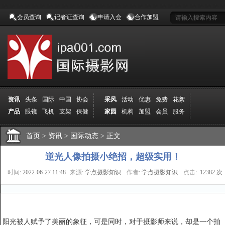
会员查询
记者证查询
申请入会
合作加盟
资讯
头条
国际
中国
协会
采风
活动
优惠
免费
花絮
产品
眼镜
飞机
支架
保健
家园
机构
加盟
会员
服务
地方
吉林
广西
山东
加拿大
空间
认证
寻友
发图
分享
学院
分院
首页
>
导师
资讯
课程
>
国际动态
报名
>
商城
正文
推荐
器材
商家
认证
媒体
记者
报纸
杂志
视频
展赛
赛事
展馆
直通车
更多
逆光人像拍摄小绝招，超级实用！
时间:
2022-06-27 11:48
来源:
学点摄影知识
作者:
学点摄影知识
点击:
12382 次
阳光被人赋予了美丽的象征，可是同时，对于摄影师来说，却是一个拍