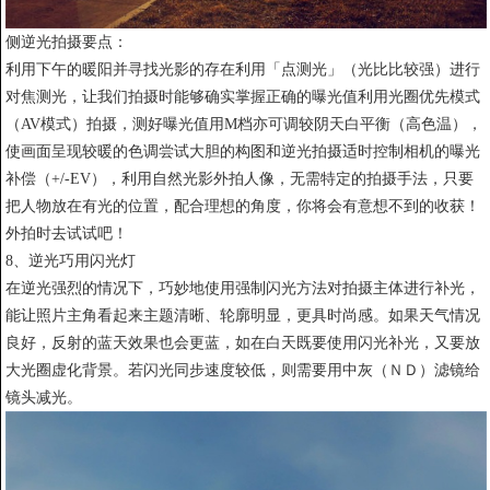
侧逆光拍摄要点：
利用下午的暖阳并寻找光影的存在利用「点测光」（光比比较强）进行
对焦测光，让我们拍摄时能够确实掌握正确的曝光值利用光圈优先模式
（AV模式）拍摄，测好曝光值用M档亦可调较阴天白平衡（高色温），
使画面呈现较暖的色调尝试大胆的构图和逆光拍摄适时控制相机的曝光
补偿（+/-EV），利用自然光影外拍人像，无需特定的拍摄手法，只要
把人物放在有光的位置，配合理想的角度，你将会有意想不到的收获！
外拍时去试试吧！
8、逆光巧用闪光灯
在逆光强烈的情况下，巧妙地使用强制闪光方法对拍摄主体进行补光，
能让照片主角看起来主题清晰、轮廓明显，更具时尚感。如果天气情况
良好，反射的蓝天效果也会更蓝，如在白天既要使用闪光补光，又要放
大光圈虚化背景。若闪光同步速度较低，则需要用中灰（ＮＤ）滤镜给
镜头减光。