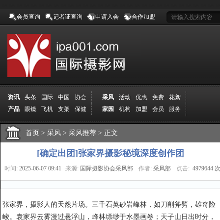
会员查询
记者证查询
申请入会
合作加盟
资讯
头条
国际
中国
协会
采风
活动
优惠
免费
花絮
产品
眼镜
飞机
支架
保健
家园
机构
加盟
会员
服务
地方
吉林
广西
山东
加拿大
空间
认证
寻友
发图
分享
学院
分院
首页
>
导师
采风
课程
>
采风推荐
报名
>
商城
正文
推荐
器材
商家
认证
媒体
记者
报纸
杂志
视频
展赛
赛事
展馆
直通车
更多
[确定出团]张家界摄影秘境深度创作团
时间:
2025-06-07 09:41
来源:
国际摄影协会采风部
作者:
采风部
点击:
4979644 
张家界，摄影人的天然片场。三千石英砂岩峰林，如刀削斧劈，雄奇险
峻。袁家界云雾漫过悬浮山，峰林缥缈于水墨画卷；天子山日出时分，