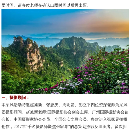
团时间。请各位老师在确认出团时间以后再出票。
三、摄影顾问：
本采风活动特邀赵旭新、张忠庆、周明发、彭立平四位资深老师为采风
团摄影顾问。赵旭新老师:国际摄影协会创会主席、广州国际摄影协会创
会长、中国摄影家协会会员、全国公安文联会员。多次进入张家界拍摄
创作，2017年“千名摄影师聚焦张家界”的总策划摄影及组织者。多次担