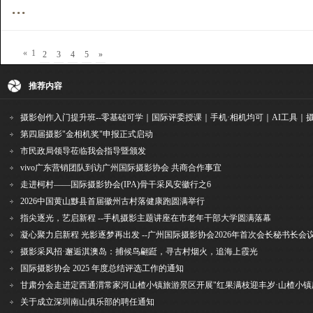
...
«
1
2
3
4
5
»
推荐内容
第四届摄影"金相机奖"申报正式启动
市民政局领导莅临我会指导暨颁发
vivo广东营销团队到访广州国际摄影协会 共商合作事宜
走进柯村——国际摄影协会(IPA)骨干采风安徽行之6
2026中国黄山黟县首届徽州古村落健康跑圆满举行
指尖逐光，艺启新程 --手机摄影主题讲座在市老年干部大学圆满落幕
凝心聚力启新程 光影逐梦再出发 --广州国际摄影协会2026年首次会长秘书长会
摄影采风招·邂逅淇澳岛：捕候鸟翩跹，寻古村烟火，追海上霞光
国际摄影协会 2025 年度总结评选工作的通知
关于成立深圳南山俱乐部的聘任通知