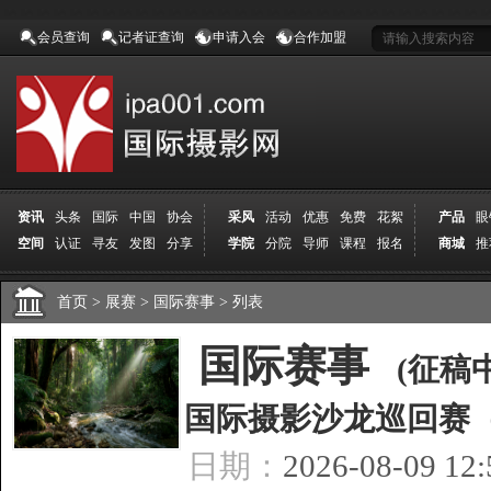
会员查询
记者证查询
申请入会
合作加盟
资讯
头条
国际
中国
协会
采风
活动
优惠
免费
花絮
产品
眼
空间
认证
寻友
发图
分享
学院
分院
导师
课程
报名
商城
推
首页
>
展赛
>
国际赛事
>
列表
[
国际赛事
]
(征稿中
国际摄影沙龙巡回赛（4
日期：
2026-08-09 12