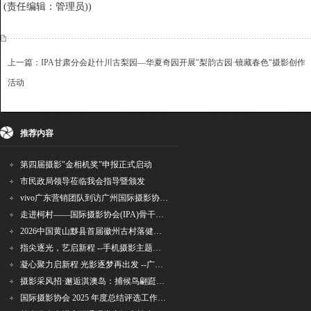
(责任编辑：管理员))
上一篇：IPA甘肃分会赴什川古梨园―华夏奇园开展"梨韵古园·镜藏春色"摄影创作
活动
下一篇：肯尼亚，坦桑尼亚之行-风光片精选（2）
{dede:include file='ajaxfeedback.htm' /}
收藏
挑错
推荐
打印
推荐内容
第四届摄影"金相机奖"申报正式启动
市民政局领导莅临我会指导暨颁发
vivo广东营销团队到访广州国际摄影协会 共商合作事宜
走进柯村——国际摄影协会(IPA)骨干采风安徽行之6
2026中国黄山黟县首届徽州古村落健康跑圆满举行
指尖逐光，艺启新程 --手机摄影主题讲座在市老年干部大学圆满落幕
凝心聚力启新程 光影逐梦再出发 --广州国际摄影协会2026年首次会长秘书长会议召开
摄影采风招·邂逅淇澳岛：捕候鸟翩跹，寻古村烟火，追海上霞光
国际摄影协会 2025 年度总结评选工作的通知