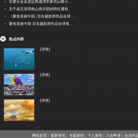
甘肃分会走进定西通渭常家河山楂小镇旅游景区开展"红果满枝迎丰岁·山楂小镇庆佳节"为主
关于成立深圳南山俱乐部的聘任通知
《聚焦美丽中国 | 百名摄影师作品全球巡回展》（晋中）开幕新闻通稿
聚焦美丽中国·百名摄影师作品全球巡展深圳站盛大开幕
热点内容
..
[详情]
..
[详情]
..
[详情]
网站首页 |
最新资讯 |
专题展馆 |
个人展馆 |
入会申请 |
会员作品