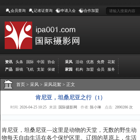
会员查询
记者证查询
申请入会
合作加盟
资讯
头条
国际
中国
协会
采风
活动
优惠
免费
花絮
产品
眼镜
飞机
支架
保健
家园
机构
加盟
会员
服务
地方
吉林
广西
山东
加拿大
空间
认证
寻友
发图
分享
学院
分院
首页
>
导师
采风
课程
>
采风花絮
报名
>
商城
正文
推荐
器材
商家
认证
媒体
记者
报纸
杂志
视频
展赛
赛事
展馆
直通车
更多
肯尼亚，坦桑尼亚之行（1）
时间:
2026-04-25 10:25
来源:
国际摄影网
作者:
陈小琳
点击:
2890286 次
肯尼亚，坦桑尼亚—这里是动物的天堂，无数的野生动
物每天自由生活在各个保护区里。辽阔的草原上，生活