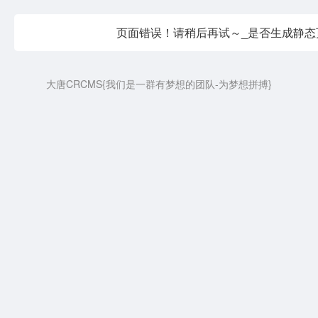
页面错误！请稍后再试～_是否生成静态
大唐CRCMS{我们是一群有梦想的团队-为梦想拼搏}