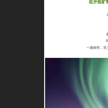
在开拓旷
一趟旅程，至