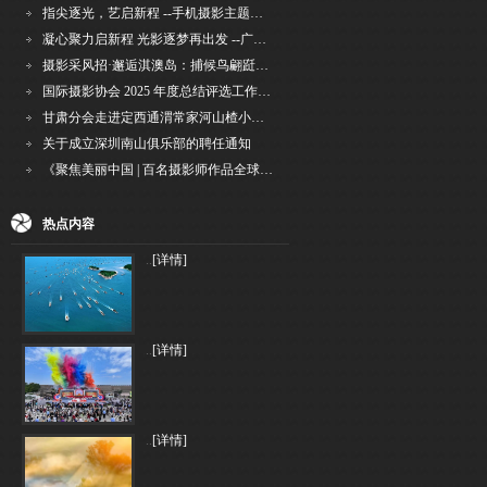
指尖逐光，艺启新程 --手机摄影主题讲座在市老年干部大学圆满落幕
凝心聚力启新程 光影逐梦再出发 --广州国际摄影协会2026年首次会长秘书长会议召开
摄影采风招·邂逅淇澳岛：捕候鸟翩跹，寻古村烟火，追海上霞光
国际摄影协会 2025 年度总结评选工作的通知
甘肃分会走进定西通渭常家河山楂小镇旅游景区开展"红果满枝迎丰岁·山楂小镇庆佳节"为主
关于成立深圳南山俱乐部的聘任通知
《聚焦美丽中国 | 百名摄影师作品全球巡回展》（晋中）开幕新闻通稿
热点内容
..
[详情]
..
[详情]
..
[详情]