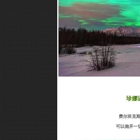
珍娜
费尔班克斯
可以抛开一