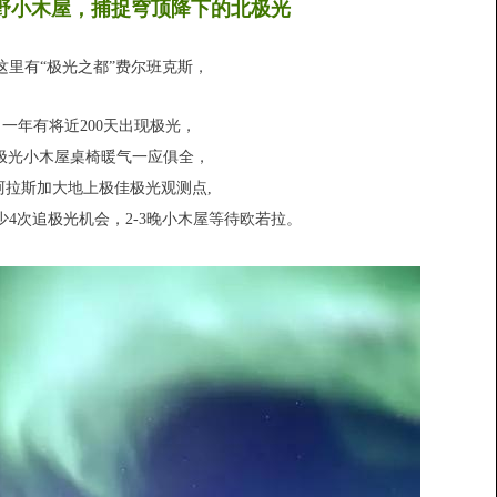
野小木屋，捕捉穹顶降下的北极光
这里有“极光之都”费尔班克斯，
一年有将近200天出现极光，
极光小木屋桌椅暖气一应俱全，
阿拉斯加大地上极佳极光观测点,
少4次追极光机会，2-3晚小木屋等待欧若拉。