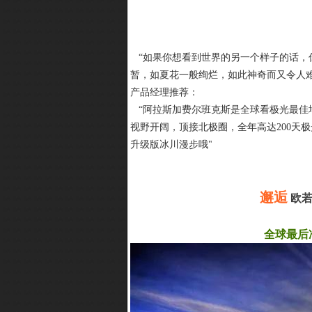
“如果你想看到世界的另一个样子的话，
暂，如夏花一般绚烂，如此神奇而又令人
产品经理推荐：
“阿拉斯加费尔班克斯是全球看极光最佳
视野开阔，顶接北极圈，全年高达200天极光
升级版冰川漫步哦"
邂逅
欧
全球最后