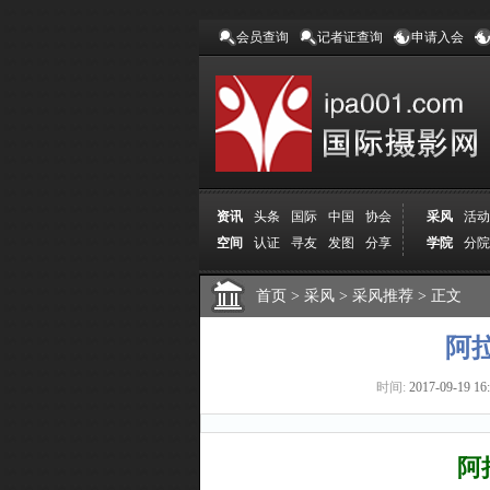
会员查询
记者证查询
申请入会
资讯
头条
国际
中国
协会
采风
活动
空间
认证
寻友
发图
分享
学院
分院
首页
>
采风
>
采风推荐
>
正文
阿
时间:
2017-09-19 16
阿