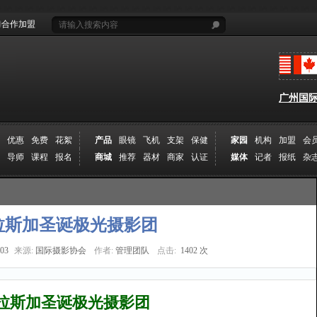
合作加盟
广州国际摄
优惠
免费
花絮
产品
眼镜
飞机
支架
保健
家园
机构
加盟
会
导师
课程
报名
商城
推荐
器材
商家
认证
媒体
记者
报纸
杂
拉斯加圣诞极光摄影团
:03
来源:
国际摄影协会
作者:
管理团队
点击:
1402 次
拉斯加圣诞极光摄影团