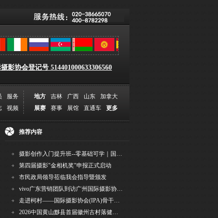
影协会登记号 514401000633306560
员
服务
地方
吉林
广西
山东
加拿大
志
视频
展赛
赛事
展馆
直通车
更多
推荐内容
摄影创作入门提升班--零基础可学｜国际评委授课｜手机·相机均可｜AI工具｜摄影比赛指
第四届摄影"金相机奖"申报正式启动
市民政局领导莅临我会指导暨颁发
vivo广东营销团队到访广州国际摄影协会 共商合作事宜
走进柯村——国际摄影协会(IPA)骨干采风安徽行之6
2026中国黄山黟县首届徽州古村落健康跑圆满举行