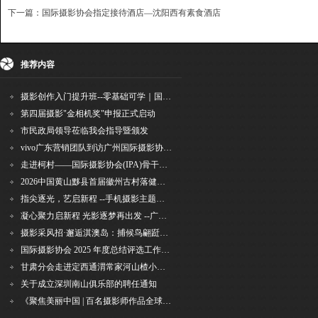
下一篇：国际摄影协会指定接待酒店—沈阳西有素食酒店
{dede:include file='ajaxfeedback.htm' /}
收藏
挑错
推荐
打印
推荐内容
摄影创作入门提升班--零基础可学｜国际评委授课｜手机·相机均可｜AI工具｜摄影比赛指
第四届摄影"金相机奖"申报正式启动
市民政局领导莅临我会指导暨颁发
vivo广东营销团队到访广州国际摄影协会 共商合作事宜
走进柯村——国际摄影协会(IPA)骨干采风安徽行之6
2026中国黄山黟县首届徽州古村落健康跑圆满举行
指尖逐光，艺启新程 --手机摄影主题讲座在市老年干部大学圆满落幕
凝心聚力启新程 光影逐梦再出发 --广州国际摄影协会2026年首次会长秘书长会议召开
摄影采风招·邂逅淇澳岛：捕候鸟翩跹，寻古村烟火，追海上霞光
国际摄影协会 2025 年度总结评选工作的通知
甘肃分会走进定西通渭常家河山楂小镇旅游景区开展"红果满枝迎丰岁·山楂小镇庆佳节"为主
关于成立深圳南山俱乐部的聘任通知
《聚焦美丽中国 | 百名摄影师作品全球巡回展》（晋中）开幕新闻通稿