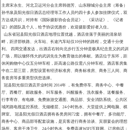
主席宋永生、河北卫运河分会主席韩德芳、山东聊城分会主席（筹备）
孙书泉及阳光假日酒店总经理等工作人员约四十多人参加挂牌仪式，双
方达成共识，对持有《国际摄影协会会员证》、《采访证》、《记者
证》的团队及个人，给予协议优惠价，欢迎摄影爱好者入住。
山东省冠县阳光假日酒店地理位置优越，酒店坐落于美丽的清泉胡
畔，距济邯铁路、火车站、长途汽车站仅10分钟的路程，交通十分便
利。 四周交通发达，出酒店右转向北步行五分钟是极具纪念意义的武训
广场，用以缅怀伟大的武训先生为教育做出的奉献。酒店位于东环，距
休闲购物中心仅五分钟车程，距高速公路仅需八分钟车程。酒店客房集
中在二层三层，房型设置有经济标准房、商务标准房、商务三人间、商
务套房等多重类型供您选择。
冠县阳光假日酒店开业时间 2014年 ，有免费停车、商务中心、中餐
厅、西餐厅、邮政服务、叫车服务、叫醒服务、洗衣服务、送餐服务、
行李寄存、有电梯、免费旅游交通图、商品部、安全消防系统、公共区
域闭路电视监控系统、无烟楼层、24小时热水、大堂提供上网电脑、棋
牌室。 冠县阳光假日酒店拥有各类房间72套，拥有中餐厅、多功能厅、
商务中心、商品部等配套设施，是宾客进行商务洽谈、宾朋宴会的理想
场所。客房干净卫生、24小时热水、免费高速WIFI互联网。订房电话：