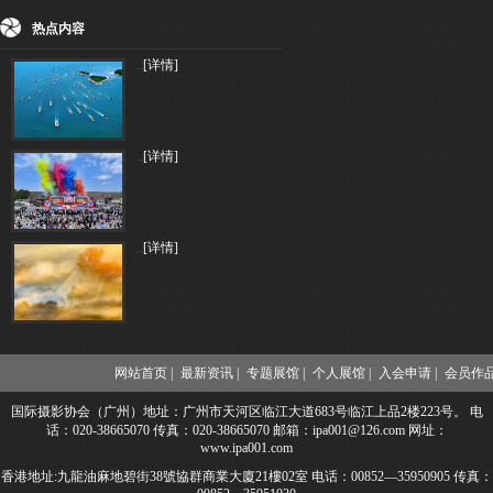
热点内容
..
[详情]
..
[详情]
..
[详情]
网站首页 |
最新资讯 |
专题展馆 |
个人展馆 |
入会申请 |
会员作品
国际摄影协会（广州）地址：广州市天河区临江大道683号临江上品2楼223号。 电
话：020-38665070 传真：020-38665070 邮箱：ipa001@126.com 网址：
www.ipa001.com
香港地址:九龍油麻地碧街38號協群商業大廈21樓02室 电话：00852—35950905 传真：