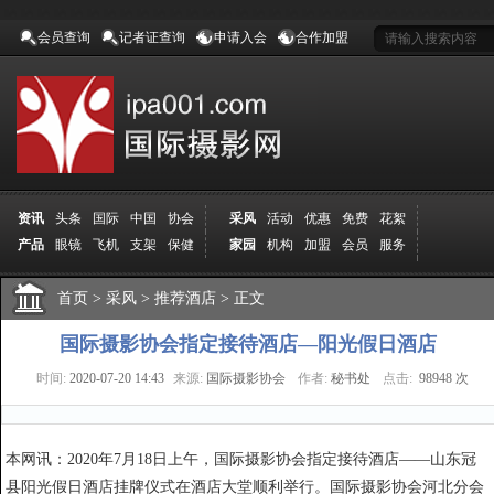
会员查询
记者证查询
申请入会
合作加盟
资讯
头条
国际
中国
协会
采风
活动
优惠
免费
花絮
产品
眼镜
飞机
支架
保健
家园
机构
加盟
会员
服务
地方
吉林
广西
山东
加拿大
空间
认证
寻友
发图
分享
学院
分院
首页
>
导师
采风
课程
>
推荐酒店
报名
>
商城
正文
推荐
器材
商家
认证
媒体
记者
报纸
杂志
视频
展赛
赛事
展馆
直通车
更多
国际摄影协会指定接待酒店—阳光假日酒店
时间:
2020-07-20 14:43
来源:
国际摄影协会
作者:
秘书处
点击:
98948 次
本网讯：2020年7月18日上午，国际摄影协会指定接待酒店——山东冠
县阳光假日酒店挂牌仪式在酒店大堂顺利举行。国际摄影协会河北分会