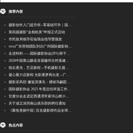
收藏
挑错
推荐
打印
推荐内容
摄影创作入门提升班--零基础可学｜国际评委授课｜手机·相机均可｜AI工具｜摄影比赛指
第四届摄影"金相机奖"申报正式启动
市民政局领导莅临我会指导暨颁发
vivo广东营销团队到访广州国际摄影协会 共商合作事宜
走进柯村——国际摄影协会(IPA)骨干采风安徽行之6
2026中国黄山黟县首届徽州古村落健康跑圆满举行
指尖逐光，艺启新程 --手机摄影主题讲座在市老年干部大学圆满落幕
凝心聚力启新程 光影逐梦再出发 --广州国际摄影协会2026年首次会长秘书长会议召开
摄影采风招·邂逅淇澳岛：捕候鸟翩跹，寻古村烟火，追海上霞光
国际摄影协会 2025 年度总结评选工作的通知
甘肃分会走进定西通渭常家河山楂小镇旅游景区开展"红果满枝迎丰岁·山楂小镇庆佳节"为主
关于成立深圳南山俱乐部的聘任通知
《聚焦美丽中国 | 百名摄影师作品全球巡回展》（晋中）开幕新闻通稿
热点内容