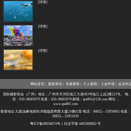
..
[详情]
..
[详情]
..
[详情]
网站首页 |
最新资讯 |
专题展馆 |
个人展馆 |
入会申请 |
会员作品
国际摄影协会（广州）地址：广州市天河区临江大道683号临江上品2楼223号。 电
话：020-38665070 传真：020-38665070 邮箱：ipa001@126.com 网址：
www.ipa001.com
香港地址:九龍油麻地碧街38號協群商業大廈21樓02室 电话：00852—35950905 传真：
00852—35951030
粤ICP备08030074号-1
社证字第 4401000882 号