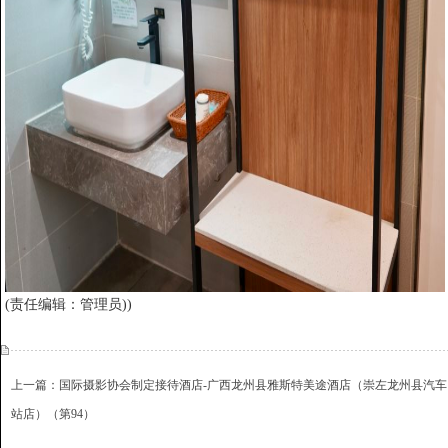
(责任编辑：管理员))
上一篇：国际摄影协会制定接待酒店-广西龙州县雅斯特美途酒店（崇左龙州县汽车
站店）（第94）
下一篇：国际摄影协会指定接待酒店——广州桐舍酒店（第97家）
{dede:include file='ajaxfeedback.htm' /}