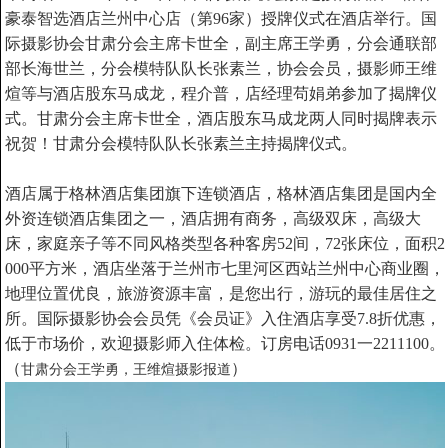
豪泰智选酒店兰州中心店（第96家）授牌仪式在酒店举行。
国
际摄影协会甘肃分会主席卡世全，副主席王学勇，分会通联部
部长海世兰，分会模特队队长张素兰，协会会员，摄影师王维
煊等与酒店股东马成龙，程介普，店经理苟娟弟参加了揭牌仪
式。甘肃分会主席卡世全，酒店股东马成龙两人同时揭牌表示
祝贺！甘肃分会模特队队长张素兰主持揭牌仪式。
酒店属于格林酒店集团旗下连锁酒店，格林酒店集团是国内全
外资连锁酒店集团之一，酒店拥有商务，高级双床，高级大
床，家庭亲子等不同风格类型各种客房52间，72张床位，面积2
000平方米，
酒店坐落于兰州市七里河区西站兰州中心商业圈，
地理位置优良，旅游资源丰富，是您出行，游玩的最佳居住之
所。
国际摄影协会会员凭《会员证》入住酒店享受7.8折优惠，
低于市场价，欢迎摄影师入住体检。订房电话0931一2211100。
（
）
甘肃分会王学勇，王维煊摄影报道