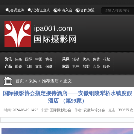
会员查询
记者证查询
申请入会
合作加盟
资讯
头条
国际
中国
协会
采风
活动
优惠
免费
花絮
产品
眼镜
飞机
支架
保健
家园
机构
加盟
会员
服务
地方
吉林
广西
山东
加拿大
空间
认证
寻友
发图
分享
学院
分院
首页
>
导师
采风
课程
>
推荐酒店
报名
>
商城
正文
推荐
器材
商家
认证
媒体
记者
报纸
杂志
视频
展赛
赛事
展馆
直通车
更多
国际摄影协会指定接待酒店——安徽铜陵犁桥水镇度假
酒店 （第99家）
时间:
2024-06-19 14:23
来源:
国际摄影协会
作者:
安徽蚌埠分会
点击:
390655 次