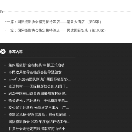
上一篇：国际摄影协会指定接待酒店——清泉大酒店 （第98家）
下一篇：国际摄影协会指定接待酒店——民达国际饭店（第100家）
{dede:include file='ajaxfeedback.htm' /}
收藏
挑错
推荐
打印
推荐内容
第四届摄影"金相机奖"申报正式启动
市民政局领导莅临我会指导暨颁发
vivo广东营销团队到访广州国际摄影协会 共商合作事宜
走进柯村——国际摄影协会(IPA)骨干采风安徽行之6
2026中国黄山黟县首届徽州古村落健康跑圆满举行
指尖逐光，艺启新程 --手机摄影主题讲座在市老年干部大学圆满落幕
凝心聚力启新程 光影逐梦再出发 --广州国际摄影协会2026年首次会长秘书长会议召开
摄影采风招·邂逅淇澳岛：捕候鸟翩跹，寻古村烟火，追海上霞光
国际摄影协会 2025 年度总结评选工作的通知
甘肃分会走进定西通渭常家河山楂小镇旅游景区开展"红果满枝迎丰岁·山楂小镇庆佳节"为主