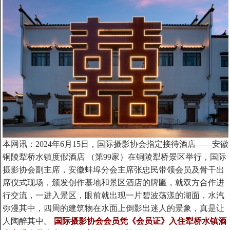
本网讯：2024年6月15日，国际摄影协会指定接待酒店——安徽
铜陵犁桥水镇度假酒店 （第99家）在铜陵犁桥景区举行，国际
摄影协会副主席，安徽蚌埠分会主席张忠民带领会员及骨干出
席仪式现场，颁发创作基地和景区酒店的牌匾，就双方合作进
行交流，一进入景区，眼前就出现一片碧波荡漾的湖面，水汽
弥漫其中，四周的建筑物在水面上倒影出迷人的景象，真是让
人陶醉其中。
国际摄影协会会员凭《会员证》入住犁桥水镇酒