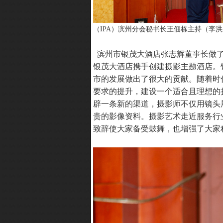
（IPA）滨州分会秘书长王佃栋主持（李
滨州市银茂大酒店张志辉董事长做了
银茂大酒店携手创建摄影主题酒店。
市的发展做出了很大的贡献。随着时
要求的提升，建设一个适合且理想的
辟一条新的渠道，摄影师不仅用镜头
贵的影像资料。摄影艺术走近服务行
致辞使大家备受鼓舞，也增强了大家