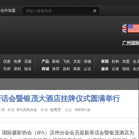
合作加盟
广州国际摄
优惠
免费
花絮
产品
眼镜
飞机
支架
保健
家园
机构
加盟
会
导师
课程
报名
商城
推荐
器材
商家
认证
媒体
记者
报纸
杂
新茶话会暨银茂大酒店挂牌仪式圆满举行
:58
来源:
IPA滨州分会
作者:
侯秀芳
点击:
948503 次
10时，国际摄影协会（IPA）滨州分会会员迎新茶话会暨银茂酒店为