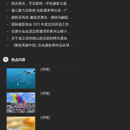
指尖逐光，艺启新程 --手机摄影主题讲座在市老年干部大学圆满落幕
凝心聚力启新程 光影逐梦再出发 --广州国际摄影协会2026年首次会长秘书长会议召开
摄影采风招·邂逅淇澳岛：捕候鸟翩跹，寻古村烟火，追海上霞光
国际摄影协会 2025 年度总结评选工作的通知
甘肃分会走进定西通渭常家河山楂小镇旅游景区开展"红果满枝迎丰岁·山楂小镇庆佳节"为主
关于成立深圳南山俱乐部的聘任通知
《聚焦美丽中国 | 百名摄影师作品全球巡回展》（晋中）开幕新闻通稿
热点内容
..
[详情]
..
[详情]
..
[详情]