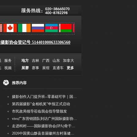
影协会登记号 514401000633306560
员
服务
地方
吉林
广西
山东
加拿大
志
视频
展赛
赛事
展馆
直通车
更多
推荐内容
摄影创作入门提升班--零基础可学｜国际评委授课｜手机·相机均可｜AI工具｜摄影比赛指
第四届摄影"金相机奖"申报正式启动
市民政局领导莅临我会指导暨颁发
vivo广东营销团队到访广州国际摄影协会 共商合作事宜
走进柯村——国际摄影协会(IPA)骨干采风安徽行之6
2026中国黄山黟县首届徽州古村落健康跑圆满举行