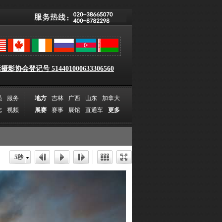
影协会登记号 514401000633306560
员
服务
地方
吉林
广西
山东
加拿大
志
视频
展赛
赛事
展馆
直通车
更多
5秒