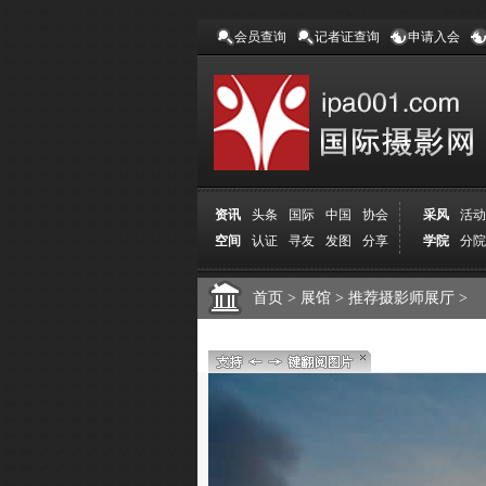
会员查询
记者证查询
申请入会
资讯
头条
国际
中国
协会
采风
活动
空间
认证
寻友
发图
分享
学院
分院
首页
>
展馆
>
推荐摄影师展厅
>