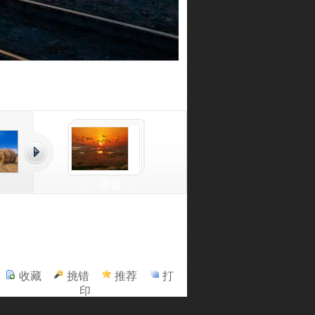
下一图集 >>
收藏
挑错
推荐
打
印