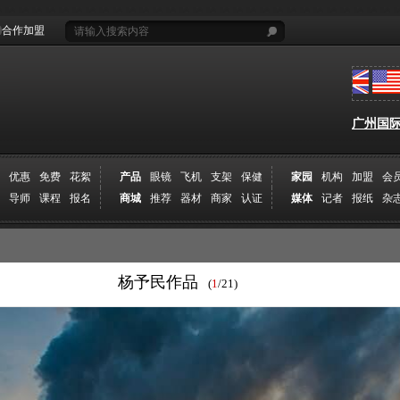
合作加盟
广州国际摄
优惠
免费
花絮
产品
眼镜
飞机
支架
保健
家园
机构
加盟
会
导师
课程
报名
商城
推荐
器材
商家
认证
媒体
记者
报纸
杂
杨予民作品
(
1
/21)