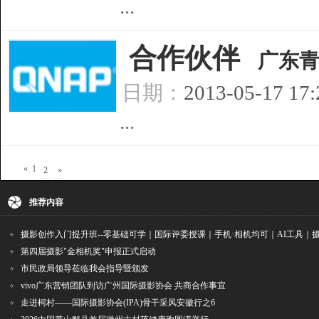
...
[
合作伙伴
]
广东
日期：
2013-05-17 17
...
«
1
2
»
推荐内容
第四届摄影"金相机奖"申报正式启动
市民政局领导莅临我会指导暨颁发
vivo广东营销团队到访广州国际摄影协会 共商合作事宜
走进柯村——国际摄影协会(IPA)骨干采风安徽行之6