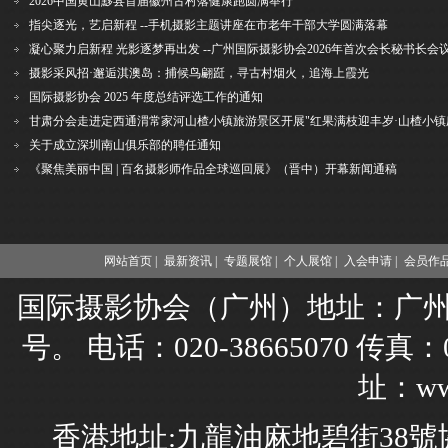
2026中国黄山黟县首届徽州古村落健康跑圆满举行
指尖逐光，艺启新程 --手机摄影主题讲座在市老年干部大学圆满落幕
凝心聚力启新程 光影逐梦再出发 --广州国际摄影协会2026年首次会长秘书长会
摄影采风招·邂逅淇澳岛：捕候鸟翩跹，寻古村烟火，追海上霞光
国际摄影协会 2025 年度总结评选工作的通知
关于成立深圳南山俱乐部的聘任通知
《聚焦美丽中国 | 百名摄影师作品全球巡回展》（晋中）开幕新闻通稿
网站首页 |
最新资讯 |
专题展馆 |
个人展馆 |
入会申请 |
会员作品
国际摄影协会（广州）地址：广州市
号。 电话：020-38665070 传真：02
址：www
香港地址:九龍油麻地碧街38號協