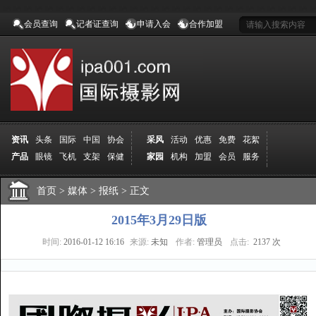
会员查询
记者证查询
申请入会
合作加盟
资讯
头条
国际
中国
协会
采风
活动
优惠
免费
花絮
产品
眼镜
飞机
支架
保健
家园
机构
加盟
会员
服务
地方
吉林
广西
山东
加拿大
空间
认证
寻友
发图
分享
学院
分院
首页
>
导师
媒体
课程
>
报纸
报名
>
正文
商城
推荐
器材
商家
认证
媒体
记者
报纸
杂志
视频
展赛
赛事
展馆
直通车
更多
2015年3月29日版
时间:
2016-01-12 16:16
来源:
未知
作者:
管理员
点击:
2137 次