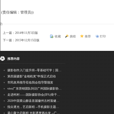
(责任编辑：管理员))
上一篇：2014年11月5日版
收藏
挑错
推荐
打印
下一篇：2015年12月15日版
{dede:include file='ajaxfeedback.htm' /}
推荐内容
摄影创作入门提升班--零基础可学｜国际评委授课｜手机·相机均可｜AI工具｜摄影比赛指
第四届摄影"金相机奖"申报正式启动
市民政局领导莅临我会指导暨颁发
vivo广东营销团队到访广州国际摄影协会 共商合作事宜
走进柯村——国际摄影协会(IPA)骨干采风安徽行之6
2026中国黄山黟县首届徽州古村落健康跑圆满举行
指尖逐光，艺启新程 --手机摄影主题讲座在市老年干部大学圆满落幕
凝心聚力启新程 光影逐梦再出发 --广州国际摄影协会2026年首次会长秘书长会议召开