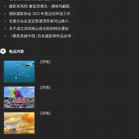
摄影采风招·邂逅淇澳岛：捕候鸟翩跹，寻古村烟火，追海上霞光
国际摄影协会 2025 年度总结评选工作的通知
甘肃分会走进定西通渭常家河山楂小镇旅游景区开展"红果满枝迎丰岁·山楂小镇庆佳节"为主
关于成立深圳南山俱乐部的聘任通知
《聚焦美丽中国 | 百名摄影师作品全球巡回展》（晋中）开幕新闻通稿
热点内容
..
[详情]
..
[详情]
..
[详情]