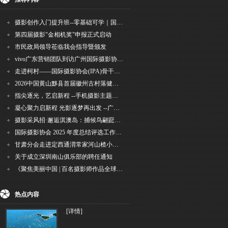
摄影创作入门提升班--零基础可学｜国际评委授课｜手机·相机均可｜AI工具｜摄影比赛指
第四届摄影"金相机奖"申报正式启动
市民政局领导莅临我会指导暨颁发
vivo广东营销团队到访广州国际摄影协会 共商合作事宜
走进柯村——国际摄影协会(IPA)骨干采风安徽行之6
2026中国黄山黟县首届徽州古村落健康跑圆满举行
指尖逐光，艺启新程 --手机摄影主题讲座在市老年干部大学圆满落幕
凝心聚力启新程 光影逐梦再出发 --广州国际摄影协会2026年首次会长秘书长会议召开
摄影采风招·邂逅淇澳岛：捕候鸟翩跹，寻古村烟火，追海上霞光
国际摄影协会 2025 年度总结评选工作的通知
甘肃分会走进定西通渭常家河山楂小镇旅游景区开展"红果满枝迎丰岁·山楂小镇庆佳节"为主
关于成立深圳南山俱乐部的聘任通知
《聚焦美丽中国 | 百名摄影师作品全球巡回展》（晋中）开幕新闻通稿
热点内容
..
[详情]