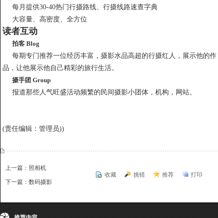
每月提供30-40热门行摄路线、行摄线路速查字典
大容量、高密度、全方位
读者互动
拍客 Blog
每期专门推荐一位经历丰富，摄影水品高超的行摄红人，展示他的作
品，让他展示他自己精彩的旅行生活。
摄手团 Group
报道那些人气旺盛活动频繁的民间摄影小团体，机构，网站。
(责任编辑：管理员))
上一篇：照相机
收藏
挑错
推荐
打印
下一篇：数码摄影
{dede:include file='ajaxfeedback.htm' /}
推荐内容