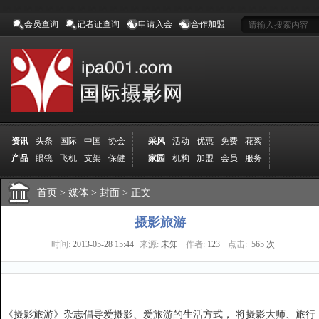
会员查询
记者证查询
申请入会
合作加盟
资讯
头条
国际
中国
协会
采风
活动
优惠
免费
花絮
产品
眼镜
飞机
支架
保健
家园
机构
加盟
会员
服务
地方
吉林
广西
山东
加拿大
空间
认证
寻友
发图
分享
学院
分院
首页
>
导师
媒体
课程
>
封面
报名
>
正文
商城
推荐
器材
商家
认证
媒体
记者
报纸
杂志
视频
展赛
赛事
展馆
直通车
更多
摄影旅游
时间:
2013-05-28 15:44
来源:
未知
作者:
123
点击:
565 次
《摄影旅游》杂志倡导爱摄影、爱旅游的生活方式， 将摄影大师、旅行