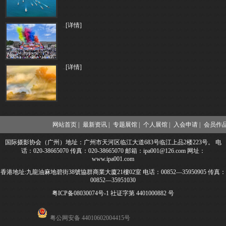
..
[详情]
..
[详情]
网站首页 |
最新资讯 |
专题展馆 |
个人展馆 |
入会申请 |
会员作品
国际摄影协会（广州）地址：广州市天河区临江大道683号临江上品2楼223号。 电
话：020-38665070 传真：020-38665070 邮箱：ipa001@126.com 网址：
www.ipa001.com
香港地址:九龍油麻地碧街38號協群商業大廈21樓02室 电话：00852—35950905 传真：
00852—35951030
粤ICP备08030074号-1
社证字第 4401000882 号
粤公网安备 44010602004415号