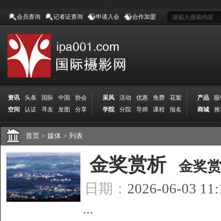
会员查询
记者证查询
申请入会
合作加盟
资讯
头条
国际
中国
协会
采风
活动
优惠
免费
花絮
产品
眼
空间
认证
寻友
发图
分享
学院
分院
导师
课程
报名
商城
推
首页
>
媒体
>
列表
[
金奖赏析
]
金奖赏
日期：
2026-06-03 11
...