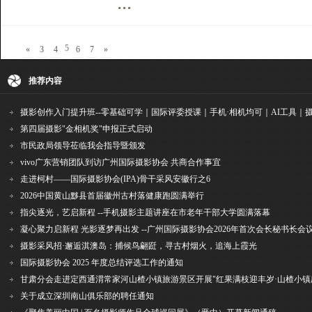
...
5
«
3
4
6
7
»
推荐内容
第四届摄影"金相机奖"申报正式启动
市民政局领导莅临我会指导暨颁发
vivo广东营销团队到访广州国际摄影协会 共商合作事宜
走进柯村——国际摄影协会(IPA)骨干采风安徽行之6
2026中国黄山黟县首届徽州古村落健康跑圆满举行
指尖逐光，艺启新程 --手机摄影主题讲座在市老年干部大学圆满落幕
凝心聚力启新程 光影逐梦再出发 --广州国际摄影协会2026年首次会长秘书长会
摄影采风招·邂逅淇澳岛：捕候鸟翩跹，寻古村烟火，追海上霞光
国际摄影协会 2025 年度总结评选工作的通知
关于成立深圳南山俱乐部的聘任通知