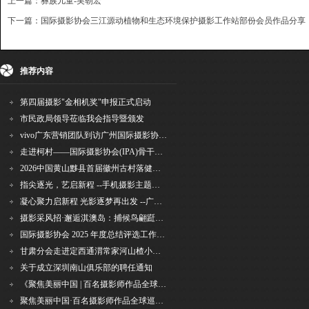
上一篇：彝族儿童-吴朝宏
下一篇：国际摄影协会三江源动植物和生态环境保护摄影工作站部份会员作品分享
{dede:include file='ajaxfeedback.htm' /}
收藏
挑错
推荐
打印
推荐内容
第四届摄影"金相机奖"申报正式启动
市民政局领导莅临我会指导暨颁发
vivo广东营销团队到访广州国际摄影协会 共商合作事宜
走进柯村——国际摄影协会(IPA)骨干采风安徽行之6
2026中国黄山黟县首届徽州古村落健康跑圆满举行
指尖逐光，艺启新程 --手机摄影主题讲座在市老年干部大学圆满落幕
凝心聚力启新程 光影逐梦再出发 --广州国际摄影协会2026年首次会长秘书长会议召开
摄影采风招·邂逅淇澳岛：捕候鸟翩跹，寻古村烟火，追海上霞光
国际摄影协会 2025 年度总结评选工作的通知
甘肃分会走进定西通渭常家河山楂小镇旅游景区开展"红果满枝迎丰岁·山楂小镇庆佳节"为主
关于成立深圳南山俱乐部的聘任通知
《聚焦美丽中国 | 百名摄影师作品全球巡回展》（晋中）开幕新闻通稿
聚焦美丽中国·百名摄影师作品全球巡展深圳站盛大开幕