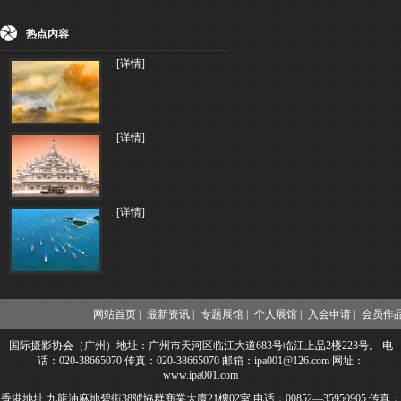
热点内容
..
[详情]
..
[详情]
..
[详情]
网站首页 |
最新资讯 |
专题展馆 |
个人展馆 |
入会申请 |
会员作品
国际摄影协会（广州）地址：广州市天河区临江大道683号临江上品2楼223号。 电
话：020-38665070 传真：020-38665070 邮箱：ipa001@126.com 网址：
www.ipa001.com
香港地址:九龍油麻地碧街38號協群商業大廈21樓02室 电话：00852—35950905 传真：