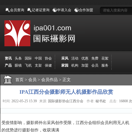
会员查询
记者证查询
申请入会
合作加盟
资讯
头条
国际
中国
协会
采风
活动
优惠
免费
花絮
产品
眼镜
飞机
支架
保健
家园
机构
加盟
会员
服务
地方
吉林
广西
山东
加拿大
空间
认证
寻友
发图
分享
学院
分院
首页
>
导师
会员
课程
>
会员作品
报名
>
商城
正文
推荐
器材
商家
认证
媒体
记者
报纸
杂志
视频
展赛
赛事
展馆
直通车
更多
IPA江西分会摄影师无人机摄影作品欣赏
时间:
2022-05-25 15:39
来源:
国际摄影协会江西分会
作者:
秘书处
点击:
16808 
受疫情影响，摄影师外出采风创作受限，江西分会组织会员利用无人机
的优势进行摄影创作，收获满满