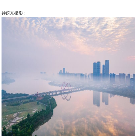
钟蔚东摄影：