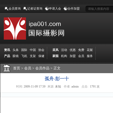
会员查询
记者证查询
申请入会
合作加盟
资讯
头条
国际
中国
协会
采风
活动
优惠
免费
花絮
产品
眼镜
飞机
支架
保健
家园
机构
加盟
会员
服务
地方
吉林
广西
山东
加拿大
空间
认证
寻友
发图
分享
学院
分院
首页
>
导师
会员
课程
>
会员作品
报名
>
商城
正文
推荐
器材
商家
认证
媒体
记者
报纸
杂志
视频
展赛
赛事
展馆
直通车
更多
孤舟-彭一十
时间:
2009-11-09 17:59
来源:
未知
作者:
admin
点击:
1791 次