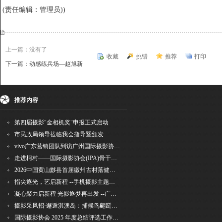
(责任编辑：管理员))
上一篇：没有了
收藏
挑错
推荐
打印
下一篇：动感练兵场—赵旭新
{dede:include file='ajaxfeedback.htm' /}
推荐内容
第四届摄影"金相机奖"申报正式启动
市民政局领导莅临我会指导暨颁发
vivo广东营销团队到访广州国际摄影协会 共商合作事宜
走进柯村——国际摄影协会(IPA)骨干采风安徽行之6
2026中国黄山黟县首届徽州古村落健康跑圆满举行
指尖逐光，艺启新程 --手机摄影主题讲座在市老年干部大学圆满落幕
凝心聚力启新程 光影逐梦再出发 --广州国际摄影协会2026年首次会长秘书长会议召开
摄影采风招·邂逅淇澳岛：捕候鸟翩跹，寻古村烟火，追海上霞光
国际摄影协会 2025 年度总结评选工作的通知