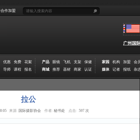
合作加盟
广州国际摄
优惠
免费
花絮
产品
眼镜
飞机
支架
保健
家园
机构
加盟
会
导师
课程
报名
商城
推荐
器材
商家
认证
媒体
记者
报纸
杂
拉公
8:05
来源:
国际摄影协会
作者:
秘书处
点击:
597 次