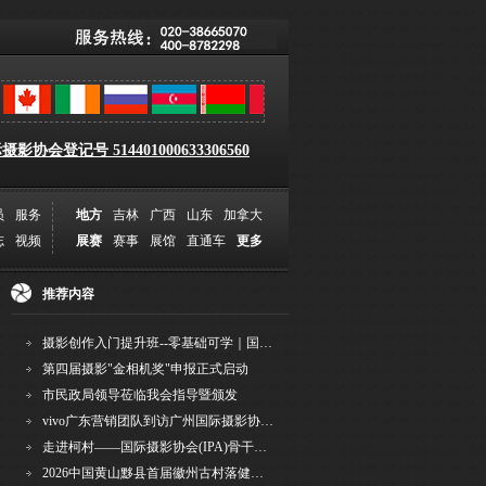
影协会登记号 514401000633306560
员
服务
地方
吉林
广西
山东
加拿大
志
视频
展赛
赛事
展馆
直通车
更多
推荐内容
摄影创作入门提升班--零基础可学｜国际评委授课｜手机·相机均可｜AI工具｜摄影比赛指
第四届摄影"金相机奖"申报正式启动
市民政局领导莅临我会指导暨颁发
vivo广东营销团队到访广州国际摄影协会 共商合作事宜
走进柯村——国际摄影协会(IPA)骨干采风安徽行之6
2026中国黄山黟县首届徽州古村落健康跑圆满举行