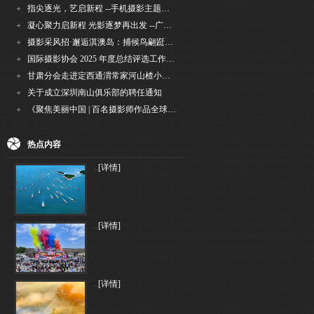
指尖逐光，艺启新程 --手机摄影主题讲座在市老年干部大学圆满落幕
凝心聚力启新程 光影逐梦再出发 --广州国际摄影协会2026年首次会长秘书长会议召开
摄影采风招·邂逅淇澳岛：捕候鸟翩跹，寻古村烟火，追海上霞光
国际摄影协会 2025 年度总结评选工作的通知
甘肃分会走进定西通渭常家河山楂小镇旅游景区开展"红果满枝迎丰岁·山楂小镇庆佳节"为主
关于成立深圳南山俱乐部的聘任通知
《聚焦美丽中国 | 百名摄影师作品全球巡回展》（晋中）开幕新闻通稿
热点内容
..
[详情]
..
[详情]
..
[详情]