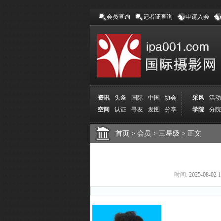
会员查询
记者证查询
申请入会
资讯
头条
国际
中国
协会
采风
活动
空间
认证
寻友
发图
分享
学院
分院
首页
>
会员
>
三星级
>
正文
时间:
2025-08-02 1