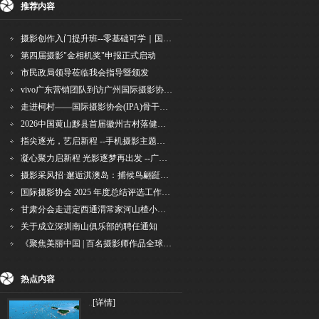
推荐内容
摄影创作入门提升班--零基础可学｜国际评委授课｜手机·相机均可｜AI工具｜摄影比赛指
第四届摄影"金相机奖"申报正式启动
市民政局领导莅临我会指导暨颁发
vivo广东营销团队到访广州国际摄影协会 共商合作事宜
走进柯村——国际摄影协会(IPA)骨干采风安徽行之6
2026中国黄山黟县首届徽州古村落健康跑圆满举行
指尖逐光，艺启新程 --手机摄影主题讲座在市老年干部大学圆满落幕
凝心聚力启新程 光影逐梦再出发 --广州国际摄影协会2026年首次会长秘书长会议召开
摄影采风招·邂逅淇澳岛：捕候鸟翩跹，寻古村烟火，追海上霞光
国际摄影协会 2025 年度总结评选工作的通知
甘肃分会走进定西通渭常家河山楂小镇旅游景区开展"红果满枝迎丰岁·山楂小镇庆佳节"为主
关于成立深圳南山俱乐部的聘任通知
《聚焦美丽中国 | 百名摄影师作品全球巡回展》（晋中）开幕新闻通稿
热点内容
..
[详情]