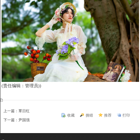
(责任编辑：管理员))
上一篇：覃日红
收藏
挑错
推荐
打印
下一篇：尹国强
{dede:include file='ajaxfeedback.htm' /}