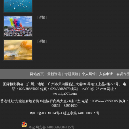
..
[详情]
..
[详情]
网站首页 |
最新资讯 |
专题展馆 |
个人展馆 |
入会申请 |
会员作品
国际摄影协会（广州）地址：广州市天河区临江大道683号临江上品2楼223号。 电
话：020-38665070 传真：020-38665070 邮箱：ipa001@126.com 网址：
www.ipa001.com
香港地址:九龍油麻地碧街38號協群商業大廈21樓02室 电话：00852—35950905 传真：
00852—35951030
粤ICP备08030074号-1
社证字第 4401000882 号
粤公网安备 44010602004415号