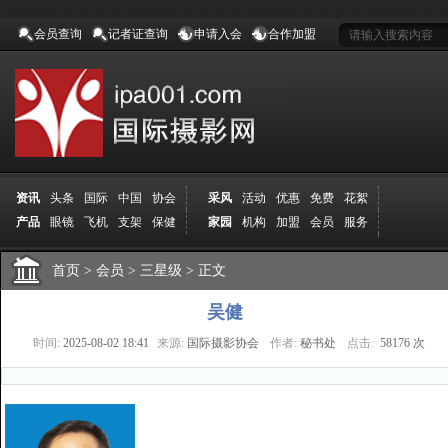
会员查询
记者证查询
申请入会
合作加盟
资讯
头条
国际
中国
协会
采风
活动
优惠
免费
花絮
产品
眼镜
飞机
支架
保健
家园
机构
加盟
会员
服务
地方
吉林
广西
山东
加拿大
空间
认证
寻友
发图
分享
学院
分院
首页
>
导师
会员
课程
>
三星级
报名
>
正文
商城
推荐
器材
商家
认证
媒体
记者
报纸
杂志
视频
展赛
赛事
展馆
直通车
更多
吴健
时间:
2025-08-02 18:41
来源:
国际摄影协会
作者:
秘书处
点击:
58176 次