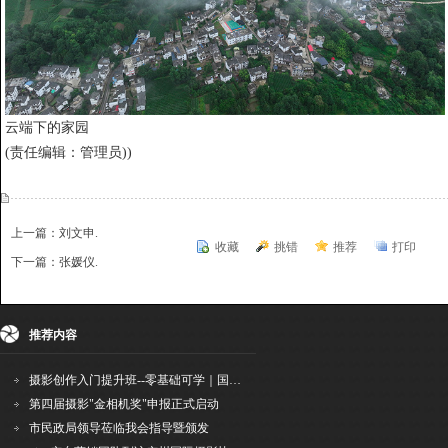
云端下的家园
(责任编辑：管理员))
上一篇：刘文申.
收藏
挑错
推荐
打印
下一篇：张媛仪.
{dede:include file='ajaxfeedback.htm' /}
推荐内容
摄影创作入门提升班--零基础可学｜国际评委授课｜手机·相机均可｜AI工具｜摄影比赛指
第四届摄影"金相机奖"申报正式启动
市民政局领导莅临我会指导暨颁发