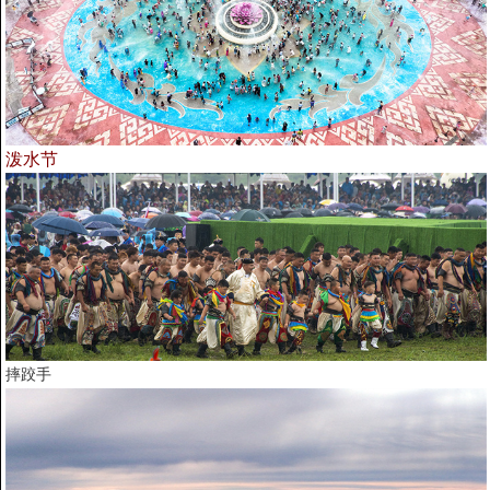
泼水节
摔跤手