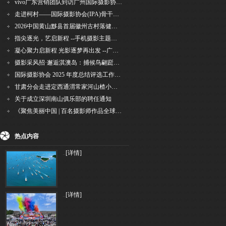
vivo广东营销团队到访广州国际摄影协会 共商合作事宜
走进柯村——国际摄影协会(IPA)骨干采风安徽行之6
2026中国黄山黟县首届徽州古村落健康跑圆满举行
指尖逐光，艺启新程 --手机摄影主题讲座在市老年干部大学圆满落幕
凝心聚力启新程 光影逐梦再出发 --广州国际摄影协会2026年首次会长秘书长会议召开
摄影采风招·邂逅淇澳岛：捕候鸟翩跹，寻古村烟火，追海上霞光
国际摄影协会 2025 年度总结评选工作的通知
甘肃分会走进定西通渭常家河山楂小镇旅游景区开展"红果满枝迎丰岁·山楂小镇庆佳节"为主
关于成立深圳南山俱乐部的聘任通知
《聚焦美丽中国 | 百名摄影师作品全球巡回展》（晋中）开幕新闻通稿
热点内容
..
[详情]
..
[详情]