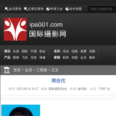
会员查询
记者证查询
申请入会
合作加盟
资讯
头条
国际
中国
协会
采风
活动
优惠
免费
花絮
产品
眼镜
飞机
支架
保健
家园
机构
加盟
会员
服务
地方
吉林
广西
山东
加拿大
空间
认证
寻友
发图
分享
学院
分院
首页
>
导师
会员
课程
>
三星级
报名
>
正文
商城
推荐
器材
商家
认证
媒体
记者
报纸
杂志
视频
展赛
赛事
展馆
直通车
更多
周吉佗
时间:
2025-08-16 16:37
来源:
国际摄影协会
作者:
秘书处
点击:
37897 次