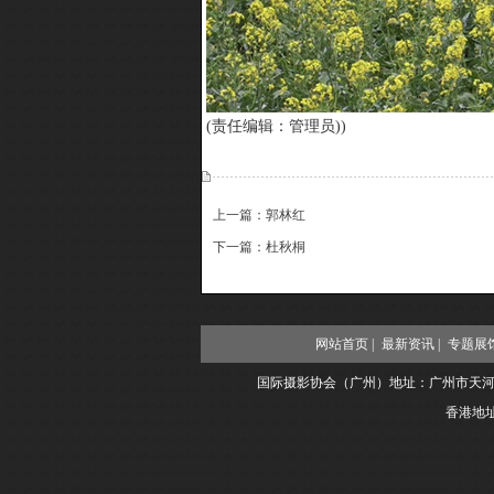
(责任编辑：管理员))
上一篇：郭林红
下一篇：杜秋桐
{dede:include file='ajaxfeedback.htm' /}
网站首页 |
最新资讯 |
专题展馆
国际摄影协会（广州）地址：广州市天河区临江大道68
香港地址: