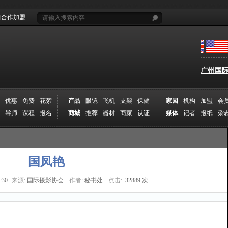
合作加盟
广州国际摄
优惠
免费
花絮
产品
眼镜
飞机
支架
保健
家园
机构
加盟
会
导师
课程
报名
商城
推荐
器材
商家
认证
媒体
记者
报纸
杂
国凤艳
:30
来源:
国际摄影协会
作者:
秘书处
点击:
32889 次