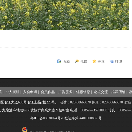
收藏
挑错
推荐
打印
 |
个人展馆 |
入会申请 |
会员作品 |
广告服务 |
优惠信息 |
论坛交流 |
推荐店铺 |
器
3号临江上品2楼223号。 电话：020-38665070 传真：020-38665070 邮箱：ipa001
九龍油麻地碧街38號協群商業大廈21樓02室 电话：00852—35950905 传真：00852—35
粤ICP备08030074号-1
社证字第 4401000882 号