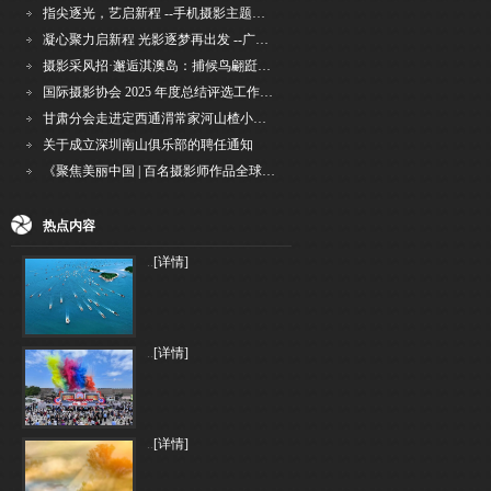
指尖逐光，艺启新程 --手机摄影主题讲座在市老年干部大学圆满落幕
凝心聚力启新程 光影逐梦再出发 --广州国际摄影协会2026年首次会长秘书长会议召开
摄影采风招·邂逅淇澳岛：捕候鸟翩跹，寻古村烟火，追海上霞光
国际摄影协会 2025 年度总结评选工作的通知
甘肃分会走进定西通渭常家河山楂小镇旅游景区开展"红果满枝迎丰岁·山楂小镇庆佳节"为主
关于成立深圳南山俱乐部的聘任通知
《聚焦美丽中国 | 百名摄影师作品全球巡回展》（晋中）开幕新闻通稿
热点内容
..
[详情]
..
[详情]
..
[详情]