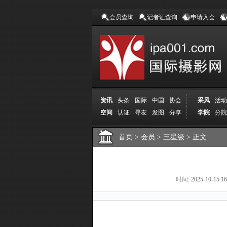
会员查询
记者证查询
申请入会
资讯
头条
国际
中国
协会
采风
活动
空间
认证
寻友
发图
分享
学院
分院
首页
>
会员
>
三星级
>
正文
时间:
2025-10-15 16