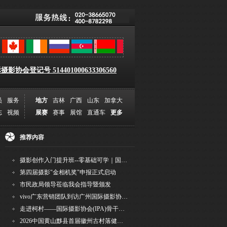
影协会登记号 514401000633306560
员
服务
地方
吉林
广西
山东
加拿大
志
视频
展赛
赛事
展馆
直通车
更多
推荐内容
摄影创作入门提升班--零基础可学｜国际评委授课｜手机·相机均可｜AI工具｜摄影比赛指
第四届摄影"金相机奖"申报正式启动
市民政局领导莅临我会指导暨颁发
vivo广东营销团队到访广州国际摄影协会 共商合作事宜
走进柯村——国际摄影协会(IPA)骨干采风安徽行之6
2026中国黄山黟县首届徽州古村落健康跑圆满举行