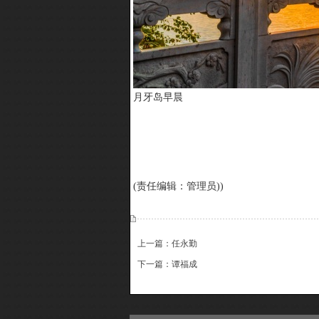
月牙岛早晨
(责任编辑：管理员))
上一篇：任永勤
下一篇：谭福成
{dede:include file='ajaxfeedback.htm' /}