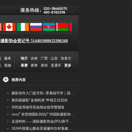
影协会登记号 514401000633306560
员
服务
地方
吉林
广西
山东
加拿大
志
视频
展赛
赛事
展馆
直通车
更多
推荐内容
摄影创作入门提升班--零基础可学｜国际评委授课｜手机·相机均可｜AI工具｜摄影比赛指
第四届摄影"金相机奖"申报正式启动
市民政局领导莅临我会指导暨颁发
vivo广东营销团队到访广州国际摄影协会 共商合作事宜
走进柯村——国际摄影协会(IPA)骨干采风安徽行之6
2026中国黄山黟县首届徽州古村落健康跑圆满举行