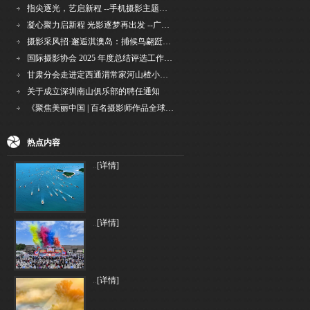
指尖逐光，艺启新程 --手机摄影主题讲座在市老年干部大学圆满落幕
凝心聚力启新程 光影逐梦再出发 --广州国际摄影协会2026年首次会长秘书长会议召开
摄影采风招·邂逅淇澳岛：捕候鸟翩跹，寻古村烟火，追海上霞光
国际摄影协会 2025 年度总结评选工作的通知
甘肃分会走进定西通渭常家河山楂小镇旅游景区开展"红果满枝迎丰岁·山楂小镇庆佳节"为主
关于成立深圳南山俱乐部的聘任通知
《聚焦美丽中国 | 百名摄影师作品全球巡回展》（晋中）开幕新闻通稿
热点内容
..
[详情]
..
[详情]
..
[详情]