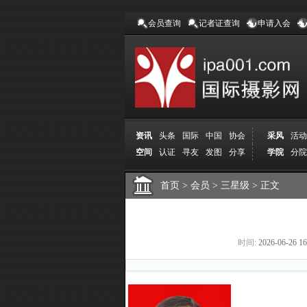
会员查询
记者证查询
申请入会
资讯
头条
国际
中国
协会
采风
活动
空间
认证
寻友
发图
分享
学院
分院
首页
>
会员
>
三星级
>
正文
时间:
2026-06-26 16