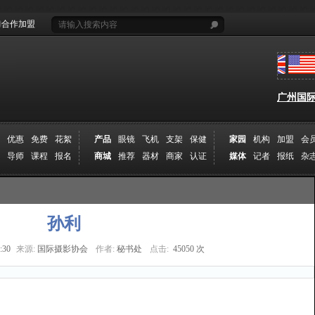
合作加盟
广州国际摄
优惠
免费
花絮
产品
眼镜
飞机
支架
保健
家园
机构
加盟
会
导师
课程
报名
商城
推荐
器材
商家
认证
媒体
记者
报纸
杂
孙利
:30
来源:
国际摄影协会
作者:
秘书处
点击:
45050 次