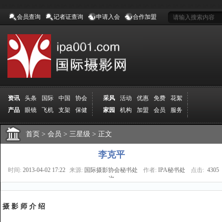
会员查询
记者证查询
申请入会
合作加盟
资讯
头条
国际
中国
协会
采风
活动
优惠
免费
花絮
产品
眼镜
飞机
支架
保健
家园
机构
加盟
会员
服务
地方
吉林
广西
山东
加拿大
空间
认证
寻友
发图
分享
学院
分院
首页
>
导师
会员
课程
>
三星级
报名
>
正文
商城
推荐
器材
商家
认证
媒体
记者
报纸
杂志
视频
展赛
赛事
展馆
直通车
更多
李克平
时间:
2013-04-02 17:22
来源:
国际摄影协会秘书处
作者:
IPA秘书处
点击:
4305
次
摄 影 师 介 绍