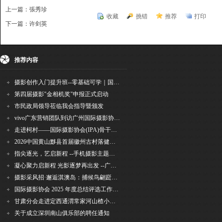
上一篇：張秀珍
收藏
挑错
推荐
打印
下一篇：许剑英
{dede:include file='ajaxfeedback.htm' /}
推荐内容
摄影创作入门提升班--零基础可学｜国际评委授课｜手机·相机均可｜AI工具｜摄影比赛指
第四届摄影"金相机奖"申报正式启动
市民政局领导莅临我会指导暨颁发
vivo广东营销团队到访广州国际摄影协会 共商合作事宜
走进柯村——国际摄影协会(IPA)骨干采风安徽行之6
2026中国黄山黟县首届徽州古村落健康跑圆满举行
指尖逐光，艺启新程 --手机摄影主题讲座在市老年干部大学圆满落幕
凝心聚力启新程 光影逐梦再出发 --广州国际摄影协会2026年首次会长秘书长会议召开
摄影采风招·邂逅淇澳岛：捕候鸟翩跹，寻古村烟火，追海上霞光
国际摄影协会 2025 年度总结评选工作的通知
甘肃分会走进定西通渭常家河山楂小镇旅游景区开展"红果满枝迎丰岁·山楂小镇庆佳节"为主
关于成立深圳南山俱乐部的聘任通知