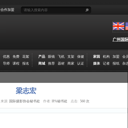
合作加盟
广州国际摄
优惠
免费
花絮
产品
眼镜
飞机
支架
保健
家园
机构
加盟
会
导师
课程
报名
商城
推荐
器材
商家
认证
媒体
记者
报纸
杂
梁志宏
来源:
国际摄影协会秘书处
作者:
IPA秘书处
点击:
560 次