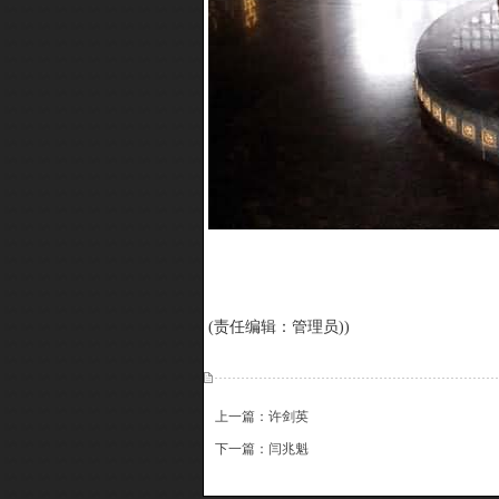
(责任编辑：管理员))
上一篇：许剑英
下一篇：闫兆魁
{dede:include file='ajaxfeedback.htm' /}