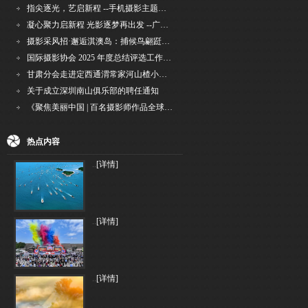
指尖逐光，艺启新程 --手机摄影主题讲座在市老年干部大学圆满落幕
凝心聚力启新程 光影逐梦再出发 --广州国际摄影协会2026年首次会长秘书长会议召开
摄影采风招·邂逅淇澳岛：捕候鸟翩跹，寻古村烟火，追海上霞光
国际摄影协会 2025 年度总结评选工作的通知
甘肃分会走进定西通渭常家河山楂小镇旅游景区开展"红果满枝迎丰岁·山楂小镇庆佳节"为主
关于成立深圳南山俱乐部的聘任通知
《聚焦美丽中国 | 百名摄影师作品全球巡回展》（晋中）开幕新闻通稿
热点内容
..
[详情]
..
[详情]
..
[详情]