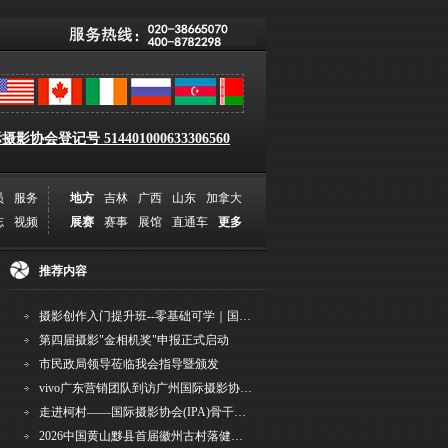
影协会登记号 514401000633306560
员
服务
地方
吉林
广西
山东
加拿大
志
视频
展赛
赛事
展馆
直通车
更多
推荐内容
摄影创作入门提升班--零基础可学｜国际评委授课｜手机·相机均可｜AI工具｜摄影比赛指
第四届摄影"金相机奖"申报正式启动
市民政局领导莅临我会指导暨颁发
vivo广东营销团队到访广州国际摄影协会 共商合作事宜
走进柯村——国际摄影协会(IPA)骨干采风安徽行之6
2026中国黄山黟县首届徽州古村落健康跑圆满举行