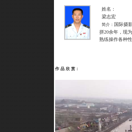
姓名：
梁志宏
国际摄
简介：
拼20余年，现
熟练操作各种
作 品 欣 赏：