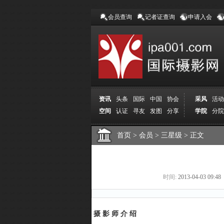
会员查询
记者证查询
申请入会
资讯
头条
国际
中国
协会
采风
活动
空间
认证
寻友
发图
分享
学院
分院
首页
>
会员
>
三星级
>
正文
时间:
2013-04-03 09:48
摄 影 师 介 绍