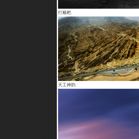
打糍粑.
天工神韵.