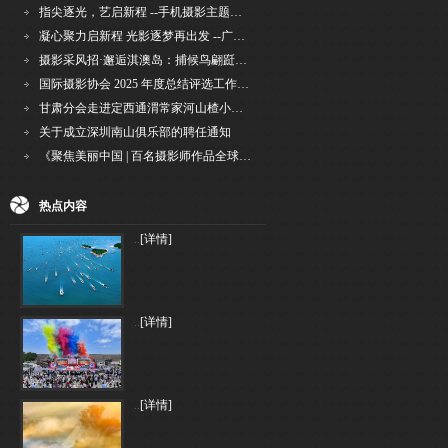
指尖逐光，艺启新程 --手机摄影主题讲座在市老年干部大学圆满落幕
凝心聚力启新程 光影逐梦再出发 --广州国际摄影协会2026年首次会长秘书长会议召开
摄影采风招·邂逅淇澳岛：捕候鸟翩跹，寻古村烟火，追海上霞光
国际摄影协会 2025 年度总结评选工作的通知
甘肃分会走进定西通渭常家河山楂小镇旅游景区开展"红果满枝迎丰岁·山楂小镇庆佳节"为主
关于成立深圳南山俱乐部的聘任通知
《聚焦美丽中国 | 百名摄影师作品全球巡回展》（晋中）开幕新闻通稿
热点内容
..
[详情]
..
[详情]
..
[详情]