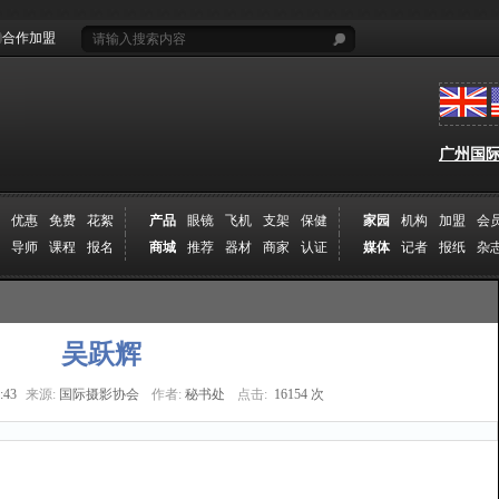
合作加盟
广州国际摄
优惠
免费
花絮
产品
眼镜
飞机
支架
保健
家园
机构
加盟
会
导师
课程
报名
商城
推荐
器材
商家
认证
媒体
记者
报纸
杂
吴跃辉
:43
来源:
国际摄影协会
作者:
秘书处
点击:
16154 次