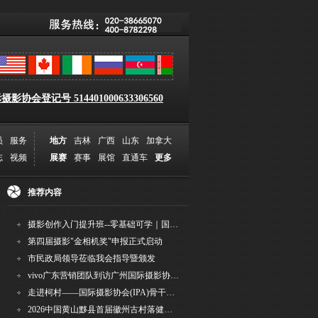
影协会登记号 514401000633306560
员
服务
地方
吉林
广西
山东
加拿大
志
视频
展赛
赛事
展馆
直通车
更多
推荐内容
摄影创作入门提升班--零基础可学｜国际评委授课｜手机·相机均可｜AI工具｜摄影比赛指
第四届摄影"金相机奖"申报正式启动
市民政局领导莅临我会指导暨颁发
vivo广东营销团队到访广州国际摄影协会 共商合作事宜
走进柯村——国际摄影协会(IPA)骨干采风安徽行之6
2026中国黄山黟县首届徽州古村落健康跑圆满举行