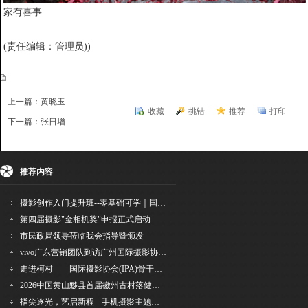
家有喜事
(责任编辑：管理员))
上一篇：黄晓玉
收藏
挑错
推荐
打印
下一篇：张日增
{dede:include file='ajaxfeedback.htm' /}
推荐内容
摄影创作入门提升班--零基础可学｜国际评委授课｜手机·相机均可｜AI工具｜摄影比赛指
第四届摄影"金相机奖"申报正式启动
市民政局领导莅临我会指导暨颁发
vivo广东营销团队到访广州国际摄影协会 共商合作事宜
走进柯村——国际摄影协会(IPA)骨干采风安徽行之6
2026中国黄山黟县首届徽州古村落健康跑圆满举行
指尖逐光，艺启新程 --手机摄影主题讲座在市老年干部大学圆满落幕