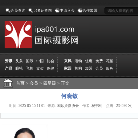
会员查询
记者证查询
申请入会
合作加盟
资讯
头条
国际
中国
协会
采风
活动
优惠
免费
花絮
产品
眼镜
飞机
支架
保健
家园
机构
加盟
会员
服务
地方
吉林
广西
山东
加拿大
空间
认证
寻友
发图
分享
学院
分院
首页
>
导师
会员
课程
>
四星级
报名
>
正文
商城
推荐
器材
商家
认证
媒体
记者
报纸
杂志
视频
展赛
赛事
展馆
直通车
更多
何晓敏
时间:
2025-05-15 11:01
来源:
国际摄影协会
作者:
秘书处
点击:
234570 次