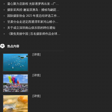
凝心聚力启新程 光影逐梦再出发 --广州国际摄影协会2026年首次会长秘书长会议召开
摄影采风招·邂逅淇澳岛：捕候鸟翩跹，寻古村烟火，追海上霞光
国际摄影协会 2025 年度总结评选工作的通知
甘肃分会走进定西通渭常家河山楂小镇旅游景区开展"红果满枝迎丰岁·山楂小镇庆佳节"为主
关于成立深圳南山俱乐部的聘任通知
《聚焦美丽中国 | 百名摄影师作品全球巡回展》（晋中）开幕新闻通稿
热点内容
..
[详情]
..
[详情]
..
[详情]