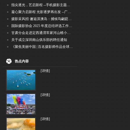
指尖逐光，艺启新程 --手机摄影主题讲座在市老年干部大学圆满落幕
凝心聚力启新程 光影逐梦再出发 --广州国际摄影协会2026年首次会长秘书长会议召开
摄影采风招·邂逅淇澳岛：捕候鸟翩跹，寻古村烟火，追海上霞光
国际摄影协会 2025 年度总结评选工作的通知
甘肃分会走进定西通渭常家河山楂小镇旅游景区开展"红果满枝迎丰岁·山楂小镇庆佳节"为主
关于成立深圳南山俱乐部的聘任通知
《聚焦美丽中国 | 百名摄影师作品全球巡回展》（晋中）开幕新闻通稿
热点内容
..
[详情]
..
[详情]
..
[详情]