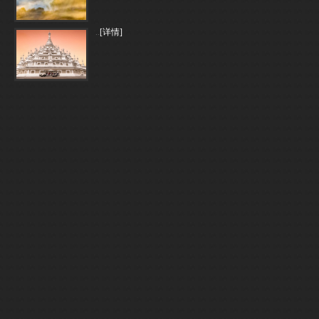
..
[详情]