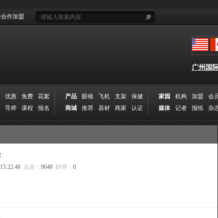
合作加盟
广州国际摄
优惠
免费
花絮
产品
眼镜
飞机
支架
保健
家园
机构
加盟
会
导师
课程
报名
商城
推荐
器材
商家
认证
媒体
记者
报纸
杂
吉
 15:22:48
点击：
9648
好评：
0