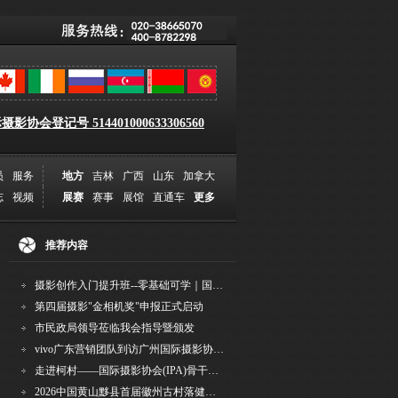
影协会登记号 514401000633306560
员
服务
地方
吉林
广西
山东
加拿大
志
视频
展赛
赛事
展馆
直通车
更多
推荐内容
摄影创作入门提升班--零基础可学｜国际评委授课｜手机·相机均可｜AI工具｜摄影比赛指
第四届摄影"金相机奖"申报正式启动
市民政局领导莅临我会指导暨颁发
vivo广东营销团队到访广州国际摄影协会 共商合作事宜
走进柯村——国际摄影协会(IPA)骨干采风安徽行之6
2026中国黄山黟县首届徽州古村落健康跑圆满举行