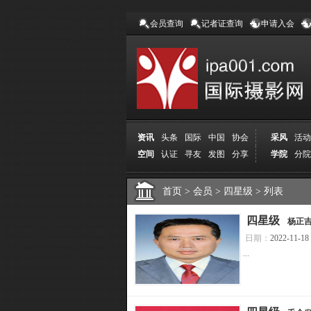
会员查询
记者证查询
申请入会
资讯
头条
国际
中国
协会
采风
活动
空间
认证
寻友
发图
分享
学院
分院
首页
>
会员
>
四星级
>
列表
[
四星级
]
杨正
日期：
2022-11-18
...