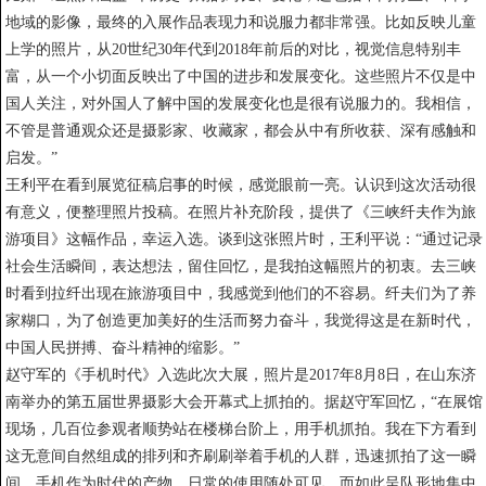
地域的影像，最终的入展作品表现力和说服力都非常强。比如反映儿童
上学的照片，从20世纪30年代到2018年前后的对比，视觉信息特别丰
富，从一个小切面反映出了中国的进步和发展变化。这些照片不仅是中
国人关注，对外国人了解中国的发展变化也是很有说服力的。我相信，
不管是普通观众还是摄影家、收藏家，都会从中有所收获、深有感触和
启发。”
王利平在看到展览征稿启事的时候，感觉眼前一亮。认识到这次活动很
有意义，便整理照片投稿。在照片补充阶段，提供了《三峡纤夫作为旅
游项目》这幅作品，幸运入选。谈到这张照片时，王利平说：“通过记录
社会生活瞬间，表达想法，留住回忆，是我拍这幅照片的初衷。去三峡
时看到拉纤出现在旅游项目中，我感觉到他们的不容易。纤夫们为了养
家糊口，为了创造更加美好的生活而努力奋斗，我觉得这是在新时代，
中国人民拼搏、奋斗精神的缩影。”
赵守军的《手机时代》入选此次大展，照片是2017年8月8日，在山东济
南举办的第五届世界摄影大会开幕式上抓拍的。据赵守军回忆，“在展馆
现场，几百位参观者顺势站在楼梯台阶上，用手机抓拍。我在下方看到
这无意间自然组成的排列和齐刷刷举着手机的人群，迅速抓拍了这一瞬
间。手机作为时代的产物，日常的使用随处可见，而如此呈队形地集中