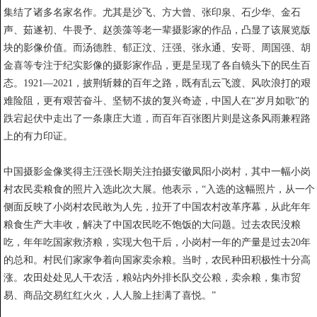
集结了诸多名家名作。尤其是沙飞、方大曾、张印泉、石少华、金石
声、茹遂初、牛畏予、赵羡藻等老一辈摄影家的作品，凸显了该展览版
块的影像价值。而汤德胜、郁正汶、汪强、张永通、安哥、周国强、胡
金喜等专注于纪实影像的摄影家作品，更是呈现了各自镜头下的民生百
态。1921—2021，披荆斩棘的百年之路，既有乱云飞渡、风吹浪打的艰
难险阻，更有艰苦奋斗、坚韧不拔的复兴奇迹，中国人在“岁月如歌”的
跌宕起伏中走出了一条康庄大道，而百年百张图片则是这条风雨兼程路
上的有力印证。
中国摄影金像奖得主汪强长期关注拍摄安徽凤阳小岗村，其中一幅小岗
村农民卖粮食的照片入选此次大展。他表示，“入选的这幅照片，从一个
侧面反映了小岗村农民敢为人先，拉开了中国农村改革序幕，从此年年
粮食生产大丰收，解决了中国农民吃不饱饭的大问题。过去农民没粮
吃，年年吃国家救济粮，实现大包干后，小岗村一年的产量是过去20年
的总和。村民们家家争着向国家卖余粮。当时，农民种田积极性十分高
涨。农田处处见人干农活，粮站内外排长队交公粮，卖余粮，集市贸
易、商品交易红红火火，人人脸上挂满了喜悦。”