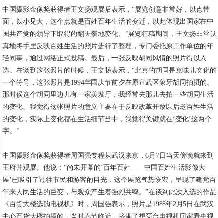
中国摄影金像奖获得者王文扬观展后表示，“展览创意非常好，以点带
面，以小见大，这个点就是百姓百年生活的变迁，以此体现出国家在中
国共产党的领导下取得的翻天覆地变化。”展览征稿期间，王文扬非常认
真地将手里反映百姓生活的照片进行了整理，专门委托原工作单位的年
轻同事，通过网络正式投稿。最后，一张反映胡同风情的照片得以入
选。在谈到这张照片的时候，王文扬表示，“北京的胡同是京味儿文化的
一个符号，这张照片是1994年国庆节前夕在原宣武区象牙胡同拍摄的。
那时候这个胡同里边儿有一家美发厅，我经常去那儿去拍一些胡同生活
的变化。我觉得这张照片的意义主要在于反映改革开放以后老百姓生活
的变化，实际上变化都在生活细节当中，我觉得关键就在‘变化’这两个
字。”
中国摄影金像奖获得者周国强专程从武汉来京，6月7日当天傍晚就来到
王府井观展。他说：“尚未开幕的‘百年百姓——中国百姓生活影像大
展’已吸引了过往市民和游客的目光，这个展览气势恢宏，呈现了建党百
年来人民生活的巨变，与观众产生着强烈共鸣。”在谈到此次入选的作品
《百货大楼选购电视机》时，周国强表示，照片是1988年2月5日在武汉
中心百货大楼拍摄的，当时春节临近，挤满了想买台电视机回家看央视