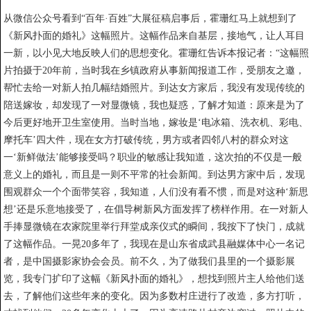
从微信公众号看到“百年·百姓”大展征稿启事后，霍珊红马上就想到了
《新风扑面的婚礼》这幅照片。这幅作品来自基层，接地气，让人耳目
一新，以小见大地反映人们的思想变化。霍珊红告诉本报记者：“这幅照
片拍摄于20年前，当时我在乡镇政府从事新闻报道工作，受朋友之邀，
帮忙去给一对新人拍几幅结婚照片。到达女方家后，我没有发现传统的
陪送嫁妆，却发现了一对显微镜，我也疑惑，了解才知道：原来是为了
今后更好地开卫生室使用。当时当地，嫁妆是‘电冰箱、洗衣机、彩电、
摩托车’四大件，现在女方打破传统，男方或者四邻八村的群众对这
一‘新鲜做法’能够接受吗？职业的敏感让我知道，这次拍的不仅是一般
意义上的婚礼，而且是一则不平常的社会新闻。到达男方家中后，发现
围观群众一个个面带笑容，我知道，人们没有看不惯，而是对这种‘新思
想’还是乐意地接受了，在倡导树新风方面发挥了榜样作用。在一对新人
手捧显微镜在农家院里举行拜堂成亲仪式的瞬间，我按下了快门，成就
了这幅作品。一晃20多年了，我现在是山东省成武县融媒体中心一名记
者，是中国摄影家协会会员。前不久，为了做我们县里的一个摄影展
览，我专门扩印了这幅《新风扑面的婚礼》，想找到照片主人给他们送
去，了解他们这些年来的变化。因为多数村庄进行了改造，多方打听，