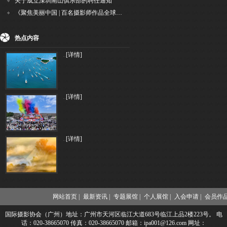
关于成立深圳南山俱乐部的聘任通知
《聚焦美丽中国 | 百名摄影师作品全球巡回展》（晋中）开幕新闻通稿
热点内容
..
[详情]
..
[详情]
..
[详情]
网站首页 |
最新资讯 |
专题展馆 |
个人展馆 |
入会申请 |
会员作品
国际摄影协会（广州）地址：广州市天河区临江大道683号临江上品2楼223号。 电
话：020-38665070 传真：020-38665070 邮箱：ipa001@126.com 网址：