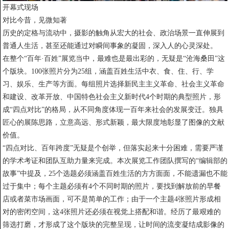
开幕式现场
对比今昔，见微知著
历史的定格与流动中，摄影的触角从宏大的社会、政治场景一直伸展到
普通人生活，甚至还能通过对瞬间事象的凝固，深入人的心灵深处。
在整个“百年·百姓”展览当中，最难也是最出彩的，无疑是“沧海桑田”这
个版块。100张照片分为25组，涵盖百姓生活中衣、食、住、行、学
习、娱乐、生产等方面。每组照片选择新民主主义革命、社会主义革命
和建设、改革开放、中国特色社会主义新时代4个时期的典型照片，形
成“四点对比”的格局，从不同角度体现一百年来社会的发展变迁。独具
匠心的展陈思路，立意高远、形式新颖，最大限度地彰显了图像的文献
价值。
“四点对比、百年跨度”无疑是个创举，但落实起来十分困难，需要严谨
的学术考证和团队互助力量来完成。本次展览工作团队撰写的“编辑部的
故事”中提及，25个选题必须涵盖百姓生活的方方面面，不能遗漏也不能
过于集中；每个主题必须有4个不同时期的照片，要找到解放前的早餐
店或者菜市场画面，可不是简单的工作；由于一个主题4张照片形成相
对的密闭空间，这4张照片还必须在视觉上搭配和谐。经历了最艰难的
筛选打磨，才形成了这个版块的完整呈现，让时间的流变凝结成影像的