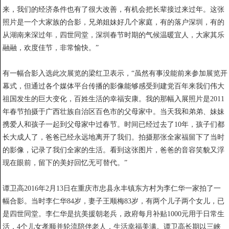
来，我们的经济条件也有了很大改善，有机会把长辈接过来过年。这张
照片是一个大家族的合影，兄弟姐妹好几个家庭，有的落户深圳，有的
从湖南来深过年，四世同堂，深圳春节时期的气候温暖宜人，大家其乐
融融，欢度佳节，非常愉快。”
有一幅合影入选此次展览的梁红卫表示，“虽然有事没能前来参加展览开
幕式，但通过各个媒体平台传播的影像能够感受到建党百年来我们伟大
祖国发生的巨大变化，百姓生活的幸福安康。我的那幅入展照片是2011
年春节拍摄于广西壮族自治区百色市的父母家中。当天我和弟弟、妹妹
携爱人和孩子一起到父母家中过春节。时间已经过去了10年，孩子们都
长大成人了，爸爸已经永远地离开了我们。拍摄那张全家福留下了当时
的影像，记录了我们全家的生活。看到这张图片，爸爸的音容笑貌又浮
现在眼前，留下的美好回忆无可替代。”
谭卫高2016年2月13日在重庆市忠县永丰镇东方村为李仁华一家拍了一
幅合影。当时李仁华84岁，妻子王顺梅83岁，有两个儿子两个女儿，已
是四世同堂。李仁华是抗美援朝老兵，政府每月补贴1000元用于日常生
活，4个儿女孝顺并轮流陪伴老人，生活幸福美满。谭卫高长期以三峡