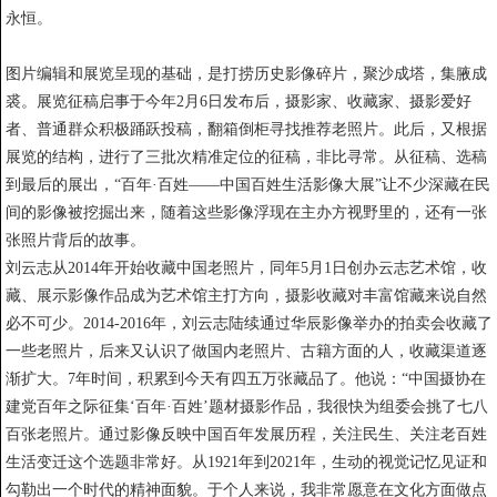
永恒。
图片编辑和展览呈现的基础，是打捞历史影像碎片，聚沙成塔，集腋成
裘。展览征稿启事于今年2月6日发布后，摄影家、收藏家、摄影爱好
者、普通群众积极踊跃投稿，翻箱倒柜寻找推荐老照片。此后，又根据
展览的结构，进行了三批次精准定位的征稿，非比寻常。从征稿、选稿
到最后的展出，“百年·百姓——中国百姓生活影像大展”让不少深藏在民
间的影像被挖掘出来，随着这些影像浮现在主办方视野里的，还有一张
张照片背后的故事。
刘云志从2014年开始收藏中国老照片，同年5月1日创办云志艺术馆，收
藏、展示影像作品成为艺术馆主打方向，摄影收藏对丰富馆藏来说自然
必不可少。2014-2016年，刘云志陆续通过华辰影像举办的拍卖会收藏了
一些老照片，后来又认识了做国内老照片、古籍方面的人，收藏渠道逐
渐扩大。7年时间，积累到今天有四五万张藏品了。他说：“中国摄协在
建党百年之际征集‘百年·百姓’题材摄影作品，我很快为组委会挑了七八
百张老照片。通过影像反映中国百年发展历程，关注民生、关注老百姓
生活变迁这个选题非常好。从1921年到2021年，生动的视觉记忆见证和
勾勒出一个时代的精神面貌。于个人来说，我非常愿意在文化方面做点