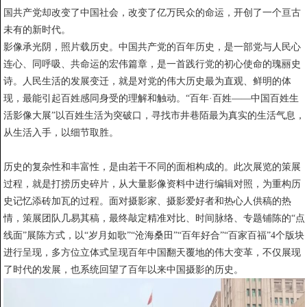
国共产党却改变了中国社会，改变了亿万民众的命运，开创了一个亘古
未有的新时代。
影像承光阴，照片载历史。中国共产党的百年历史，是一部党与人民心
连心、同呼吸、共命运的宏伟篇章，是一首践行党的初心使命的瑰丽史
诗。人民生活的发展变迁，就是对党的伟大历史最为直观、鲜明的体
现，最能引起百姓感同身受的理解和触动。“百年·百姓——中国百姓生
活影像大展”以百姓生活为突破口，寻找市井巷陌最为真实的生活气息，
从生活入手，以细节取胜。
历史的复杂性和丰富性，是由若干不同的面相构成的。此次展览的策展
过程，就是打捞历史碎片，从大量影像资料中进行编辑对照，为重构历
史记忆添砖加瓦的过程。面对摄影家、摄影爱好者和热心人供稿的热
情，策展团队几易其稿，最终敲定精准对比、时间脉络、专题铺陈的“点
线面”展陈方式，以“岁月如歌”“沧海桑田”“百年好合”“百家百福”4个版块
进行呈现，多方位立体式呈现百年中国翻天覆地的伟大变革，不仅展现
了时代的发展，也系统回望了百年以来中国摄影的历史。