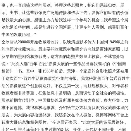
事，也一直想搞这样的展览。整理这些老照片，把它们系统归类、展
示、出书，让这些影像更广泛地传播和传承下去，发挥它们应有的价值
是我最大的心愿。感谢主办方给我这样一个参与的机会，我希望这个展
览能延长些时间，或是能进行全国巡展，让更多的人看到、感受到百年
中国的发展历程。”
仝冰雪从2000年开始收藏老照片，以晚清摄影术传入中国到1949年之前
的老照片收藏为主。最主要的收藏题材和研究方向就是百姓家庭照，以
及早期的照相馆和摄影史，这方面的老照片数量比较多。仝冰雪介绍
说：“此次入选‘百年·百姓‘影像大展的一些作品出自我编写的《中国照
相馆》一书。其中一张1935年前后、天津一个家庭的合影老照片还被用
于这次百年·百姓生活影像展览征集的海报。我觉得聚焦百年普通百姓生
活的影像展这个创意特别好。不仅是第一次，而且规模很大，对作者和
收藏者都非常尊重，征集信息非常明确，从而调动了全社会的积极性。
展览前期宣传到位，中国摄协以及所属各媒体倾力宣传，多方征集，力
求不留遗憾。我很积极地推荐、介绍给主办方我所认识的收藏群体里的
朋友，为大展内容拾遗补漏。我还多次在个人微信、微博等网络平台上
转发大展信息和相关图片。”仝冰雪还表示，“此次大展的策展思路好，
比如一组照片涵盖4个历史时期的对比、变化，还包括不同行业、不同