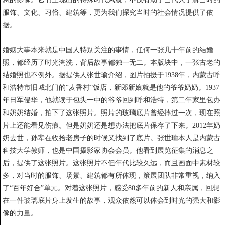
服饰、文化、习俗、建筑等，更为我们探究当时的社会情况提供了依
据。
婚姻大事本来就是中国人特别关注的事情，任何一张几十年前的结婚
照，都经历了时光淘洗，背后故事都独一无二。本版块中，一张古老的
结婚照也不例外。据提供人张世瑜介绍，图片拍摄于1938年，内蒙古呼
和浩特市旧城北门的“麦香村”饭店，新郎新娘就是他的爷爷奶奶。1937
年日军侵华，他就读于包头一中的爷爷回到呼和浩特，第二年家里包办
和奶奶结婚，拍下了这张照片。照片的玻璃底片曾经摔过一次，现在照
片上还能看见伤痕。但是奶奶还是想办法把底片保存了下来。2012年奶
奶去世，孙辈在收拾老房子的时候又找到了底片。张世瑜本人是内蒙古
科技大学教师，也是中国摄影家协会会员。他看到展览征集的消息之
后，提供了这张照片。这张照片不但年代比较久远，而且画面中素材较
多，对当时的服饰、场景、建筑都有所体现，策展团队非常重视，纳入
了“百年好合”单元。对着这张照片，感受80多年前的新人和亲属，回想
在一件玻璃底片身上发生的故事，观众依然可以体会到时光的强大和影
像的力量。