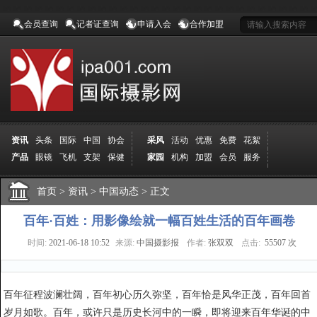
会员查询
记者证查询
申请入会
合作加盟
资讯
头条
国际
中国
协会
采风
活动
优惠
免费
花絮
产品
眼镜
飞机
支架
保健
家园
机构
加盟
会员
服务
地方
吉林
广西
山东
加拿大
空间
认证
寻友
发图
分享
学院
分院
首页
>
导师
资讯
课程
>
中国动态
报名
>
商城
正文
推荐
器材
商家
认证
媒体
记者
报纸
杂志
视频
展赛
赛事
展馆
直通车
更多
百年·百姓：用影像绘就一幅百姓生活的百年画卷
时间:
2021-06-18 10:52
来源:
中国摄影报
作者:
张双双
点击:
55507 次
百年征程波澜壮阔，百年初心历久弥坚，百年恰是风华正茂，百年回首
岁月如歌。百年，或许只是历史长河中的一瞬，即将迎来百年华诞的中