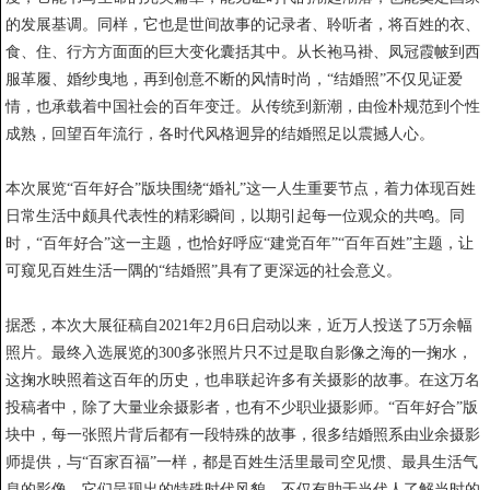
的发展基调。同样，它也是世间故事的记录者、聆听者，将百姓的衣、
食、住、行方方面面的巨大变化囊括其中。从长袍马褂、凤冠霞帔到西
服革履、婚纱曳地，再到创意不断的风情时尚，“结婚照”不仅见证爱
情，也承载着中国社会的百年变迁。从传统到新潮，由俭朴规范到个性
成熟，回望百年流行，各时代风格迥异的结婚照足以震撼人心。
本次展览“百年好合”版块围绕“婚礼”这一人生重要节点，着力体现百姓
日常生活中颇具代表性的精彩瞬间，以期引起每一位观众的共鸣。同
时，“百年好合”这一主题，也恰好呼应“建党百年”“百年百姓”主题，让
可窥见百姓生活一隅的“结婚照”具有了更深远的社会意义。
据悉，本次大展征稿自2021年2月6日启动以来，近万人投送了5万余幅
照片。最终入选展览的300多张照片只不过是取自影像之海的一掬水，
这掬水映照着这百年的历史，也串联起许多有关摄影的故事。在这万名
投稿者中，除了大量业余摄影者，也有不少职业摄影师。“百年好合”版
块中，每一张照片背后都有一段特殊的故事，很多结婚照系由业余摄影
师提供，与“百家百福”一样，都是百姓生活里最司空见惯、最具生活气
息的影像。它们呈现出的特殊时代风貌，不仅有助于当代人了解当时的