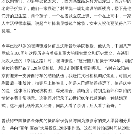
才找到他们。20多年变化太大了，因为高速路从村旁边穿过，照片中的
老房子拆掉了，他们一家搬进了村里统一规划建设的新楼房，楼下是他
们开的卫生室，两个孩子，一个在省城医院上班、一个在上高中，一家
人生活得很幸福。说起当年捧着显微镜当嫁妆，女主人祝传丽笑得合不
拢嘴。”
今年已经81岁的崔博谦退休前是沈阳音乐学院教授。他认为，中国共产
党成立100周年这段历史有着极其重大的现实意义和历史意义。在谈到
此次入选的《幸福之路》时，崔博谦说：“这张照片拍摄于1984年，刚好
单位给我配备了120单反相机，所以走到哪儿背到哪儿。当时在沈阳南
京街迎来一支骑自行车的结婚队伍，我赶忙掏出相机调好焦距，可惜只
剩最后一张胶片，拍完马上换卷儿，但是人已经骑得很远了。值得庆幸
的是，这张照片的光线构图、曝光组合、清晰度，特别是新郎和新娘的
情绪令我非常满意。这张照片记录了20世纪80年代普遍的一种结婚形
式，这种婚礼既朴素又经济，同龄人看了亲切，后人看了新奇。”
曾获得中国摄影金像奖的摄影家侯贺良与同为摄影家的夫人渠晋湘分几
次一共向“百年·百姓”大展投送120多张作品。这些照片拍摄时间从20世