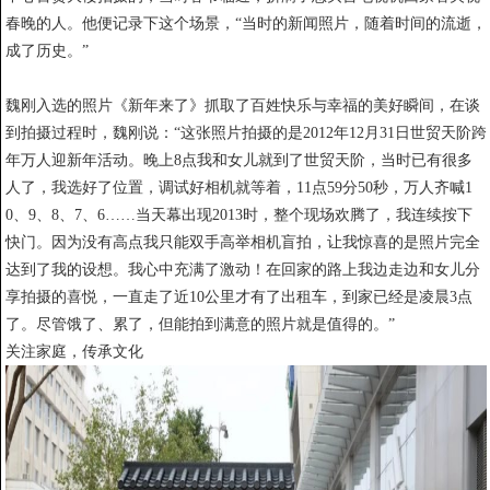
春晚的人。他便记录下这个场景，“当时的新闻照片，随着时间的流逝，
成了历史。”
魏刚入选的照片《新年来了》抓取了百姓快乐与幸福的美好瞬间，在谈
到拍摄过程时，魏刚说：“这张照片拍摄的是2012年12月31日世贸天阶跨
年万人迎新年活动。晚上8点我和女儿就到了世贸天阶，当时已有很多
人了，我选好了位置，调试好相机就等着，11点59分50秒，万人齐喊1
0、9、8、7、6……当天幕出现2013时，整个现场欢腾了，我连续按下
快门。因为没有高点我只能双手高举相机盲拍，让我惊喜的是照片完全
达到了我的设想。我心中充满了激动！在回家的路上我边走边和女儿分
享拍摄的喜悦，一直走了近10公里才有了出租车，到家已经是凌晨3点
了。尽管饿了、累了，但能拍到满意的照片就是值得的。”
关注家庭，传承文化