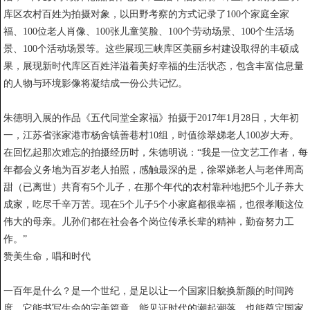
库区农村百姓为拍摄对象，以田野考察的方式记录了100个家庭全家
福、100位老人肖像、100张儿童笑脸、100个劳动场景、100个生活场
景、100个活动场景等。这些展现三峡库区美丽乡村建设取得的丰硕成
果，展现新时代库区百姓洋溢着美好幸福的生活状态，包含丰富信息量
的人物与环境影像将凝结成一份公共记忆。
朱德明入展的作品《五代同堂全家福》拍摄于2017年1月28日，大年初
一，江苏省张家港市杨舍镇善巷村10组，时值徐翠娣老人100岁大寿。
在回忆起那次难忘的拍摄经历时，朱德明说：“我是一位文艺工作者，每
年都会义务地为百岁老人拍照，感触最深的是，徐翠娣老人与老伴周高
甜（已离世）共育有5个儿子，在那个年代的农村靠种地把5个儿子养大
成家，吃尽千辛万苦。现在5个儿子5个小家庭都很幸福，也很孝顺这位
伟大的母亲。儿孙们都在社会各个岗位传承长辈的精神，勤奋努力工
作。”
赞美生命，唱和时代
一百年是什么？是一个世纪，是足以让一个国家旧貌换新颜的时间跨
度，它能书写生命的完美篇章，能见证时代的潮起潮落，也能奠定国家