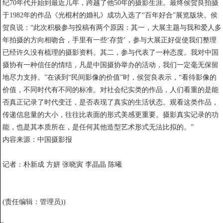
纪70年代开始到最近几年，跨越了他50年的摄影生涯。最终侯贺良拍摄
于1982年的作品《光棍村的婚礼》成功入选了“百年好合”展览版块。侯
贺良说：“此次积极参与投稿有两个原因：其一，大展主题与我和爱人多
年拍摄的方向相吻合，手里有一些‘存货’，参与大展正好促使我们整理
已经许久没有梳理的摄影资料。其二，参与代表了一种态度。我对中国
摄协有一种信任的情结，凡是中国摄协举办的活动，我们一定毫无保留
地尽力支持。”在谈到“民间影像的价值”时，侯贺良表示，“看待影像的
价值，不同时代有不同的标准。对社会纪实类的作品，人们看重的是能
否真正记录了时代变迁，是否表现了真实的生活状态。观看这类作品，
传递信息量的大小，往往比表面的形式美感更重要。摄影真实记录的功
能，也是其本质所在，是任何其他造型艺术形式无法比拟的。”
内容来源：中国摄影报
记者：朴新成 方妍 张晓寅 李晶晶 陈曦
(责任编辑：管理员))