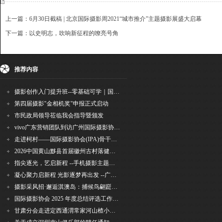
上一篇：6月30日截稿 | 北京国际摄影周2021“城市推介”主题摄影展盛大启幕
下一篇：以史明志，吹响新征程的嘹亮号角
{dede:include file='ajaxfeedback.htm' /}
收藏
挑错
推荐
打印
推荐内容
摄影创作入门提升班--零基础可学｜国际评委授课｜手机·相机均可｜AI工具｜摄影比赛指
第四届摄影"金相机奖"申报正式启动
市民政局领导莅临我会指导暨颁发
vivo广东营销团队到访广州国际摄影协会 共商合作事宜
走进柯村——国际摄影协会(IPA)骨干采风安徽行之6
2026中国黄山黟县首届徽州古村落健康跑圆满举行
指尖逐光，艺启新程 --手机摄影主题讲座在市老年干部大学圆满落幕
凝心聚力启新程 光影逐梦再出发 --广州国际摄影协会2026年首次会长秘书长会议召开
摄影采风招·邂逅淇澳岛：捕候鸟翩跹，寻古村烟火，追海上霞光
国际摄影协会 2025 年度总结评选工作的通知
甘肃分会走进定西通渭常家河山楂小镇旅游景区开展"红果满枝迎丰岁·山楂小镇庆佳节"为主