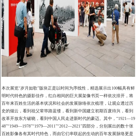
本次展览“岁月如歌”版块正是以时间为序线性，精选展示出100幅具有鲜
明时代特色的摄影佳作，红白相间的巨大展架像书页一样依次排开，将
百年来百姓生活的基本状况和社会的发展脉络依次梳理，让观众透过历
史的烟云，看到祖父辈筚路蓝缕，看到新中国建立初期百废待兴，看到
改革开放东方破晓，看到中国人民走进新时代的豪迈。其中，“1921—19
48”“1949—1978”“1979—2011”“2012—2021”四部分，分别展出的数十张
百姓影像各有其时代特色，而由它们串联起的生动的百年发展脉络更是