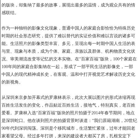
的版块，却集纳了最多的故事，展现出最多的温情，成为观众共有的情
感联结。
作为一种独特的影像文化现象，普通中国人的家庭合影恰恰为特殊历史
时期的社会形态研究，提供了难以替代的实证价值和难以言说的诸多可
能。生活照片的影像类型丰富、多元，呈现出每一时期中国人生活的表
与里、现象与本质，成为个体、家庭、亲族以及群体、机构物质文化状
况、审美潮流改变等记忆的文本实物。在“百家百福”版块，100个家庭在
100年间的家庭合影集纳在一起，形成了一部平民生活的影像史，一部
中国人的现代精神成长史，在客观、温和中打开视觉艺术解读历史文化
的新视角。
从深圳来京参加开幕式的罗康林表示，此次大展以图片的形式浓缩再现
百姓生活发生的变化，作品贴近百姓生活，接地气，特别真实，老百姓
爱看。罗康林入选“百家百福”版块的照片拍摄于2014年春节期间，地点
是深圳蛇口。他在谈到照片的拍摄背景时谈道：“我们原籍湖南，20世纪
90年代到深圳闯荡。深圳是个移民城市，生活繁忙紧张，过年才能回老
家看望父母。经过多年打拼，来深的建设者大都买了房，扎根安定下