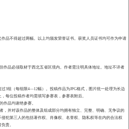
奖作品不得超过两幅。以上均颁发荣誉证书。获奖人员证书均可作为申请
，但作品必须取材于西北五省区境内。作者需注明具体地址。地址不详者
过3组（每组限4—12幅）。投稿作品为JPG格式，图片统一处理为长边
以上，每位投稿作者均需填写参赛表，参赛表附后。
选的作品均谢绝参赛。
作者，并对该作品的整体及组成部分均拥有独立、完整、明确、无争议的
不侵犯第三人的包括著作权、肖像权、名誉权、隐私权等在内的合法权
者负责。