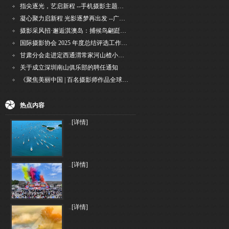
指尖逐光，艺启新程 --手机摄影主题讲座在市老年干部大学圆满落幕
凝心聚力启新程 光影逐梦再出发 --广州国际摄影协会2026年首次会长秘书长会议召开
摄影采风招·邂逅淇澳岛：捕候鸟翩跹，寻古村烟火，追海上霞光
国际摄影协会 2025 年度总结评选工作的通知
甘肃分会走进定西通渭常家河山楂小镇旅游景区开展"红果满枝迎丰岁·山楂小镇庆佳节"为主
关于成立深圳南山俱乐部的聘任通知
《聚焦美丽中国 | 百名摄影师作品全球巡回展》（晋中）开幕新闻通稿
热点内容
..
[详情]
..
[详情]
..
[详情]