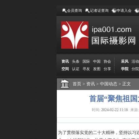
会员查询
记者证查询
申请入会
资讯
头条
国际
中国
协会
采风
活动
空间
认证
寻友
发图
分享
学院
分院
首页
>
资讯
>
中国动态
>
正文
首届“聚焦祖国
时间:
2024-02-22 11:18
来源:
为了贯彻落实党的二十大精神，坚持以习