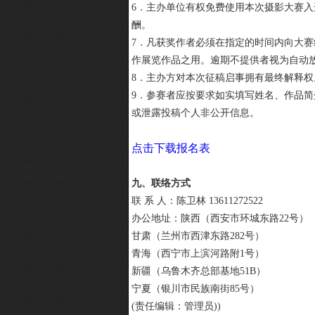
6．主办单位有权免费使用本次摄影大赛
酬。
7．凡获奖作者必须在指定的时间内向大赛
作展览作品之用。逾期不提供者视为自动
8．主办方对本次征稿启事拥有最终解释
9．参赛者应按要求如实填写姓名、作品
或泄露投稿个人非公开信息。
点击下载报名表
九、联络方式
联 系 人：陈卫林 13611272522
办公地址：陕西（西安市环城东路22号）
甘肃（兰州市西津东路282号）
青海（西宁市上滨河路附1号）
新疆（乌鲁木齐总部基地51B）
宁夏（银川市民族南街85号）
(责任编辑：管理员))