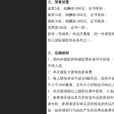
七、荣誉设置
金奖5名，稿酬各5000元、证书奖杯；
银奖10名，稿酬各2000元、证书奖杯；
铜奖30名，稿酬各1000元、证书奖杯；
优秀奖100名，证书一部；
获得（等级奖）作品不重复，同一作者获
加入国际摄影协会条件之一。
八、征稿细则
1．国内外摄影师和摄影爱好者均可投稿
不得入选。
2．本次摄影大赛免收参展费。
3．每人限投单张不超过6幅作品，组照不超
不小于2000像素，文件大小控制在2MB
4．在历届省级以上摄影比赛中获奖、入
5．参赛者应保证其为所投送作品的原创
著作权；参赛者还应保证其所投送的作品
益，如有侵权行为由此产生的后果由参赛