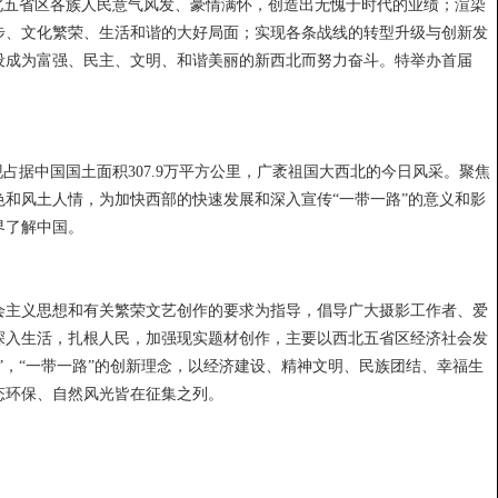
北五省区各族人民意气风发、豪情满怀，创造出无愧于时代的业绩；渲染
步、文化繁荣、生活和谐的大好局面；实现各条战线的转型升级与创新发
设成为富强、民主、文明、和谐美丽的新西北而努力奋斗。特举办首届
占据中国国土面积307.9万平方公里，广袤祖国大西北的今日风采。聚焦
和风土人情，为加快西部的快速发展和深入宣传“一带一路”的意义和影
界了解中国。
会主义思想和有关繁荣文艺创作的要求为指导，倡导广大摄影工作者、爱
深入生活，扎根人民，加强现实题材创作，主要以西北五省区经济社会发
”，“一带一路”的创新理念，以经济建设、精神文明、民族团结、幸福生
态环保、自然风光皆在征集之列。