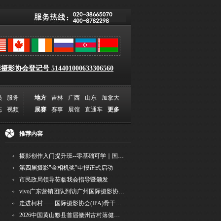
影协会登记号 514401000633306560
员
服务
地方
吉林
广西
山东
加拿大
志
视频
展赛
赛事
展馆
直通车
更多
推荐内容
摄影创作入门提升班--零基础可学｜国际评委授课｜手机·相机均可｜AI工具｜摄影比赛指
第四届摄影"金相机奖"申报正式启动
市民政局领导莅临我会指导暨颁发
vivo广东营销团队到访广州国际摄影协会 共商合作事宜
走进柯村——国际摄影协会(IPA)骨干采风安徽行之6
2026中国黄山黟县首届徽州古村落健康跑圆满举行