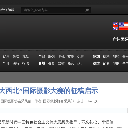
合作加盟
广州国际摄
优惠
免费
花絮
产品
眼镜
飞机
支架
保健
家园
机构
加盟
会
导师
课程
报名
商城
推荐
器材
商家
认证
媒体
记者
报纸
杂
大西北”国际摄影大赛的征稿启示
国际摄影协会采风部
作者:
国际摄影协会采风部
点击:
5648 次
近平新时代中国特色社会主义伟大思想为指导，不忘初心、牢记使