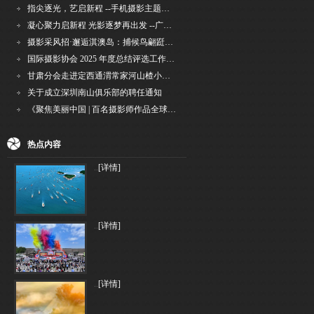
指尖逐光，艺启新程 --手机摄影主题讲座在市老年干部大学圆满落幕
凝心聚力启新程 光影逐梦再出发 --广州国际摄影协会2026年首次会长秘书长会议召开
摄影采风招·邂逅淇澳岛：捕候鸟翩跹，寻古村烟火，追海上霞光
国际摄影协会 2025 年度总结评选工作的通知
甘肃分会走进定西通渭常家河山楂小镇旅游景区开展"红果满枝迎丰岁·山楂小镇庆佳节"为主
关于成立深圳南山俱乐部的聘任通知
《聚焦美丽中国 | 百名摄影师作品全球巡回展》（晋中）开幕新闻通稿
热点内容
..
[详情]
..
[详情]
..
[详情]