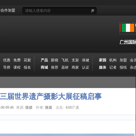
合作加盟
广州国际摄
优惠
免费
花絮
产品
眼镜
飞机
支架
保健
家园
机构
加盟
会
导师
课程
报名
商城
推荐
器材
商家
认证
媒体
记者
报纸
杂
第三届世界遗产摄影大展征稿启事
-06 09:46
来源:
微摄
作者:
微摄
点击:
41817 次