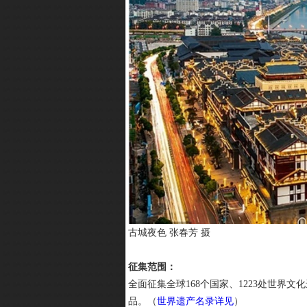
古城夜色 张春芳 摄
征集范围：
全面征集全球168个国家、1223处世
品。（
世界遗产名录详见
）