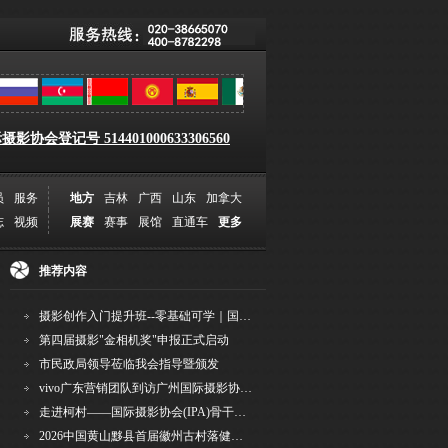
影协会登记号 514401000633306560
员
服务
地方
吉林
广西
山东
加拿大
志
视频
展赛
赛事
展馆
直通车
更多
推荐内容
摄影创作入门提升班--零基础可学｜国际评委授课｜手机·相机均可｜AI工具｜摄影比赛指
第四届摄影"金相机奖"申报正式启动
市民政局领导莅临我会指导暨颁发
vivo广东营销团队到访广州国际摄影协会 共商合作事宜
走进柯村——国际摄影协会(IPA)骨干采风安徽行之6
2026中国黄山黟县首届徽州古村落健康跑圆满举行