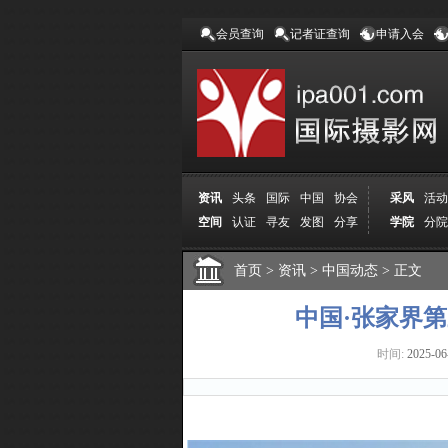
会员查询
记者证查询
申请入会
资讯
头条
国际
中国
协会
采风
活动
空间
认证
寻友
发图
分享
学院
分院
首页
>
资讯
>
中国动态
>
正文
中国·张家界
时间:
2025-06