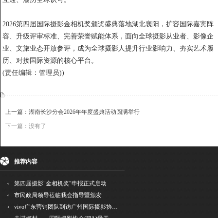
2026第四届国际摄影金相机奖颁奖盛典落地湖北襄阳，扩容国际嘉宾阵
容、升级评审标准、完善荣誉赋能体系，面向全球摄影从业者、影像企
业、文旅业态开放参评，成为全球摄影人提升行业影响力、夯实艺术履
历、对接国际资源的核心平台。
(责任编辑：管理员))
上一篇：湖南长沙分会2026年年度盛典活动圆满举行
下一篇：没有了
{dede:include file='ajaxfeedback.htm' /}
收藏
挑错
推荐
打印
推荐内容
第四届摄影"金相机奖"申报正式启动
市民政局领导莅临我会指导暨颁发
vivo广东营销团队到访广州国际摄影协会 共商合作事宜