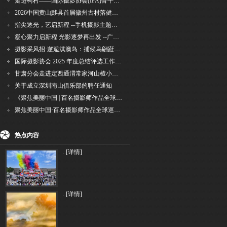
走进柯村——国际摄影协会(IPA)骨干采风安徽行之6
2026中国黄山黟县首届徽州古村落健康跑圆满举行
指尖逐光，艺启新程 --手机摄影主题讲座在市老年干部大学圆满落幕
凝心聚力启新程 光影逐梦再出发 --广州国际摄影协会2026年首次会长秘书长会议召开
摄影采风招·邂逅淇澳岛：捕候鸟翩跹，寻古村烟火，追海上霞光
国际摄影协会 2025 年度总结评选工作的通知
甘肃分会走进定西通渭常家河山楂小镇旅游景区开展"红果满枝迎丰岁·山楂小镇庆佳节"为主
关于成立深圳南山俱乐部的聘任通知
《聚焦美丽中国 | 百名摄影师作品全球巡回展》（晋中）开幕新闻通稿
聚焦美丽中国·百名摄影师作品全球巡展深圳站盛大开幕
热点内容
..
[详情]
..
[详情]