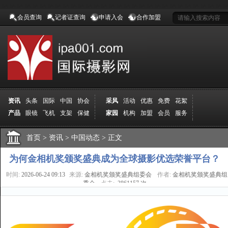
会员查询
记者证查询
申请入会
合作加盟
资讯
头条
国际
中国
协会
采风
活动
优惠
免费
花絮
产品
眼镜
飞机
支架
保健
家园
机构
加盟
会员
服务
地方
吉林
广西
山东
加拿大
空间
认证
寻友
发图
分享
学院
分院
首页
>
导师
资讯
课程
>
中国动态
报名
>
商城
正文
推荐
器材
商家
认证
媒体
记者
报纸
杂志
视频
展赛
赛事
展馆
直通车
更多
为何金相机奖颁奖盛典成为全球摄影优选荣誉平台？
时间:
2026-06-24 09:13
来源:
金相机奖颁奖盛典组委会
作者:
金相机奖颁奖盛典组
委会
点击:
3861157 次