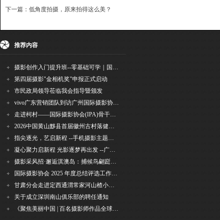
下一篇：低角度拍摄，原来拍得这么美？
{dede:include file='ajaxfeedback.htm' /}
收藏
挑错
推荐
打印
推荐内容
摄影创作入门提升班--零基础可学｜国际评委授课｜手机·相机均可｜AI工具｜摄影比赛指
第四届摄影"金相机奖"申报正式启动
市民政局领导莅临我会指导暨颁发
vivo广东营销团队到访广州国际摄影协会 共商合作事宜
走进柯村——国际摄影协会(IPA)骨干采风安徽行之6
2026中国黄山黟县首届徽州古村落健康跑圆满举行
指尖逐光，艺启新程 --手机摄影主题讲座在市老年干部大学圆满落幕
凝心聚力启新程 光影逐梦再出发 --广州国际摄影协会2026年首次会长秘书长会议召开
摄影采风招·邂逅淇澳岛：捕候鸟翩跹，寻古村烟火，追海上霞光
国际摄影协会 2025 年度总结评选工作的通知
甘肃分会走进定西通渭常家河山楂小镇旅游景区开展"红果满枝迎丰岁·山楂小镇庆佳节"为主
关于成立深圳南山俱乐部的聘任通知
《聚焦美丽中国 | 百名摄影师作品全球巡回展》（晋中）开幕新闻通稿