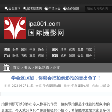
会员查询
记者证查询
申请入会
合作加盟
资讯
头条
国际
中国
协会
采风
活动
优惠
免费
花絮
产品
眼镜
飞机
支架
保健
家园
机构
加盟
会员
服务
地方
吉林
广西
山东
加拿大
空间
认证
寻友
发图
分享
学院
分院
首页
>
导师
资讯
课程
>
国际动态
报名
>
商城
正文
推荐
器材
商家
认证
媒体
记者
报纸
杂志
视频
展赛
赛事
展馆
直通车
更多
学会这10招，你就会把拍倒影拍的更出色了！
时间:
2022-06-27 11:53
来源:
学点摄影知识
作者:
学点摄影知识
点击:
1485 次
拍摄倒影可以创作出令人惊喜的作品，但实际拍摄起来往往比想象中的
更困难。今天就分享10个倒影拍摄的小技巧，希望能够激发大家更多创