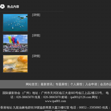
热点内容
..
[详情]
..
[详情]
..
[详情]
网站首页 |
最新资讯 |
专题展馆 |
个人展馆 |
入会申请 |
会员作品
国际摄影协会（广州）地址：广州市天河区临江大道683号临江上品2楼223号。 电
话：020-38665070 传真：020-38665070 邮箱：ipa001@126.com 网址：
www.ipa001.com
香港地址:九龍油麻地碧街38號協群商業大廈21樓02室 电话：00852—35950905 传真：