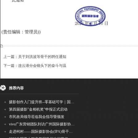
(责任编辑：管理员))
上一篇：关于刘洪波等骨干的聘任通知
下一篇：连云港分会镜头下的奋斗与温
{dede:include file='ajaxfeedback.htm' /}
收藏
挑错
推荐
打印
推荐内容
摄影创作入门提升班--零基础可学｜国际评委授课｜手机·相机均可｜AI工具｜摄影比赛指
第四届摄影"金相机奖"申报正式启动
市民政局领导莅临我会指导暨颁发
vivo广东营销团队到访广州国际摄影协会 共商合作事宜
走进柯村——国际摄影协会(IPA)骨干采风安徽行之6