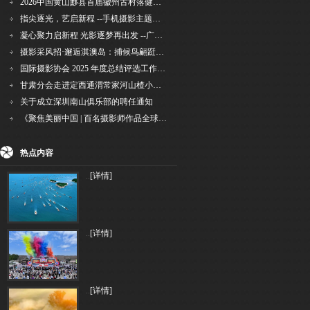
2026中国黄山黟县首届徽州古村落健康跑圆满举行
指尖逐光，艺启新程 --手机摄影主题讲座在市老年干部大学圆满落幕
凝心聚力启新程 光影逐梦再出发 --广州国际摄影协会2026年首次会长秘书长会议召开
摄影采风招·邂逅淇澳岛：捕候鸟翩跹，寻古村烟火，追海上霞光
国际摄影协会 2025 年度总结评选工作的通知
甘肃分会走进定西通渭常家河山楂小镇旅游景区开展"红果满枝迎丰岁·山楂小镇庆佳节"为主
关于成立深圳南山俱乐部的聘任通知
《聚焦美丽中国 | 百名摄影师作品全球巡回展》（晋中）开幕新闻通稿
热点内容
..
[详情]
..
[详情]
..
[详情]