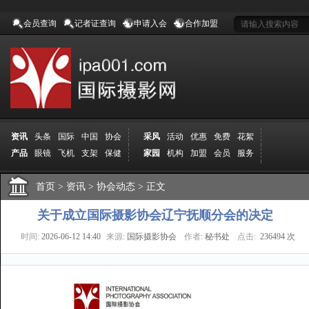
会员查询
记者证查询
申请入会
合作加盟
资讯
头条
国际
中国
协会
采风
活动
优惠
免费
花絮
产品
眼镜
飞机
支架
保健
家园
机构
加盟
会员
服务
地方
吉林
广西
山东
加拿大
空间
认证
寻友
发图
分享
学院
分院
首页
>
导师
资讯
课程
>
协会动态
报名
>
商城
正文
推荐
器材
商家
认证
媒体
记者
报纸
杂志
视频
展赛
赛事
展馆
直通车
更多
关于成立国际摄影协会辽宁抚顺分会的决定
时间:
2026-06-12 14:40
来源:
国际摄影协会
作者:
秘书处
点击:
236494 次