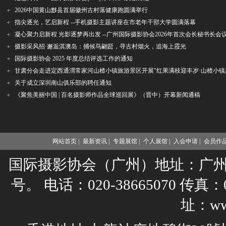
2026中国黄山黟县首届徽州古村落健康跑圆满举行
指尖逐光，艺启新程 --手机摄影主题讲座在市老年干部大学圆满落幕
凝心聚力启新程 光影逐梦再出发 --广州国际摄影协会2026年首次会长秘书长会
摄影采风招·邂逅淇澳岛：捕候鸟翩跹，寻古村烟火，追海上霞光
国际摄影协会 2025 年度总结评选工作的通知
关于成立深圳南山俱乐部的聘任通知
《聚焦美丽中国 | 百名摄影师作品全球巡回展》（晋中）开幕新闻通稿
网站首页 |
最新资讯 |
专题展馆 |
个人展馆 |
入会申请 |
会员作品
国际摄影协会（广州）地址：广州市
号。 电话：020-38665070 传真：02
址：www