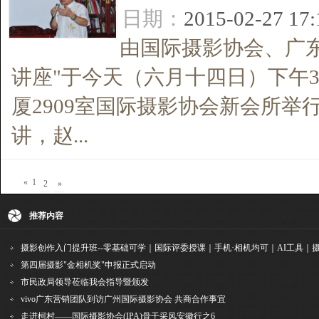
日期：
2015-02-27 17
由国际摄影协会、广
讲座"于今天（六月十四日）下午3
厦2909室国际摄影协会新会所
讲，赵...
«
1
2
»
推荐内容
第四届摄影"金相机奖"申报正式启动
市民政局领导莅临我会指导暨颁发
vivo广东营销团队到访广州国际摄影协会 共商合作事宜
走进柯村——国际摄影协会(IPA)骨干采风安徽行之6