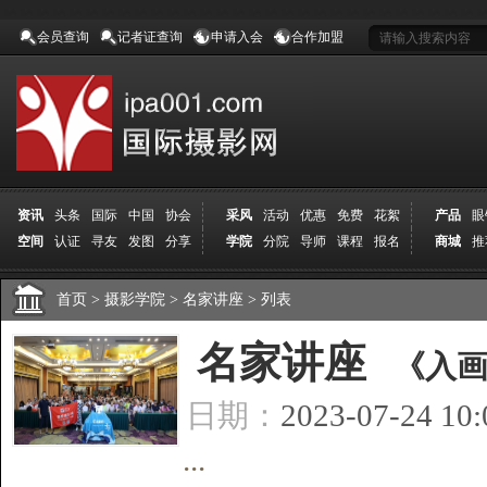
会员查询
记者证查询
申请入会
合作加盟
资讯
头条
国际
中国
协会
采风
活动
优惠
免费
花絮
产品
眼
空间
认证
寻友
发图
分享
学院
分院
导师
课程
报名
商城
推
首页
>
摄影学院
>
名家讲座
>
列表
[
名家讲座
]
《入
日期：
2023-07-24 10
...