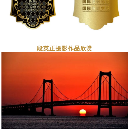
段英正摄影作品欣赏