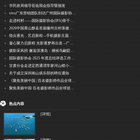
市民政局领导莅临我会指导暨颁发
vivo广东营销团队到访广州国际摄影协会 共商合作事宜
走进柯村——国际摄影协会(IPA)骨干采风安徽行之6
2026中国黄山黟县首届徽州古村落健康跑圆满举行
指尖逐光，艺启新程 --手机摄影主题讲座在市老年干部大学圆满落幕
凝心聚力启新程 光影逐梦再出发 --广州国际摄影协会2026年首次会长秘书长会议召开
摄影采风招·邂逅淇澳岛：捕候鸟翩跹，寻古村烟火，追海上霞光
国际摄影协会 2025 年度总结评选工作的通知
甘肃分会走进定西通渭常家河山楂小镇旅游景区开展"红果满枝迎丰岁·山楂小镇庆佳节"为主
关于成立深圳南山俱乐部的聘任通知
《聚焦美丽中国 | 百名摄影师作品全球巡回展》（晋中）开幕新闻通稿
聚焦美丽中国·百名摄影师作品全球巡展深圳站盛大开幕
热点内容
..
[详情]