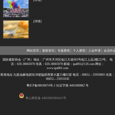
..
[详情]
..
[详情]
网站首页 |
最新资讯 |
专题展馆 |
个人展馆 |
入会申请 |
会员作品
国际摄影协会（广州）地址：广州市天河区临江大道683号临江上品2楼223号。 电
话：020-38665070 传真：020-38665070 邮箱：ipa001@126.com 网址：
www.ipa001.com
香港地址:九龍油麻地碧街38號協群商業大廈21樓02室 电话：00852—35950905 传真：
00852—35951030
粤ICP备08030074号-1
社证字第 4401000882 号
粤公网安备 44010602004415号