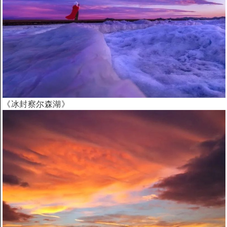
《冰封察尔森湖》