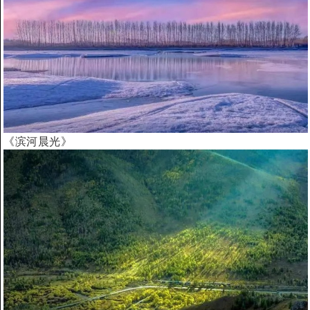
《滨河晨光》