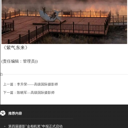
《紫气东来》
(责任编辑：管理员))
上一篇：李升荣——高级国际摄影师
下一篇：陈晓军—高级国际摄影师
{dede:include file='ajaxfeedback.htm' /}
收藏
挑错
推荐
打印
推荐内容
第四届摄影"金相机奖"申报正式启动