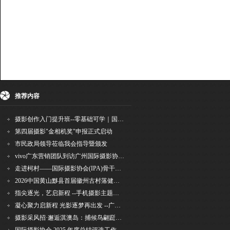
{dede:include file='ajaxfeedback.htm' /}
收藏
挑错
推荐
打印
推荐内容
摄影创作入门提升班--零基础可学｜国际评委授课｜手机·相机均可｜AI工具｜摄影比赛指
第四届摄影"金相机奖"申报正式启动
市民政局领导莅临我会指导暨颁发
vivo广东营销团队到访广州国际摄影协会 共商合作事宜
走进柯村——国际摄影协会(IPA)骨干采风安徽行之6
2026中国黄山黟县首届徽州古村落健康跑圆满举行
指尖逐光，艺启新程 --手机摄影主题讲座在市老年干部大学圆满落幕
凝心聚力启新程 光影逐梦再出发 --广州国际摄影协会2026年首次会长秘书长会议召开
摄影采风招·邂逅淇澳岛：捕候鸟翩跹，寻古村烟火，追海上霞光