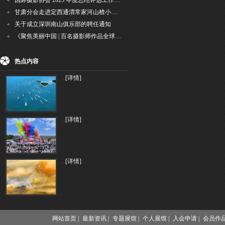
国际摄影协会 2025 年度总结评选工作的通知
甘肃分会走进定西通渭常家河山楂小镇旅游景区开展"红果满枝迎丰岁·山楂小镇庆佳节"为主
关于成立深圳南山俱乐部的聘任通知
《聚焦美丽中国 | 百名摄影师作品全球巡回展》（晋中）开幕新闻通稿
热点内容
..
[详情]
..
[详情]
..
[详情]
网站首页 |
最新资讯 |
专题展馆 |
个人展馆 |
入会申请 |
会员作品