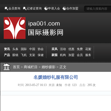
会员查询
记者证查询
申请入会
合作加盟
资讯
头条
国际
中国
协会
采风
活动
优惠
免费
花絮
产品
眼镜
飞机
支架
保健
家园
机构
加盟
会员
服务
地方
吉林
广西
山东
加拿大
空间
认证
寻友
发图
分享
学院
分院
首页
>
导师
商城栏目
课程
报名
>
婚纱摄影
商城
>
正文
推荐
器材
商家
认证
媒体
记者
报纸
杂志
视频
展赛
赛事
展馆
直通车
更多
名媛婚纱礼服有限公司
时间:
2013-05-27 16:13
来源:
未知
作者:
123
点击:
295 次