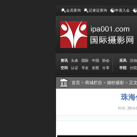
会员查询
记者证查询
申请入会
资讯
头条
国际
中国
协会
采风
活动
空间
认证
寻友
发图
分享
学院
分院
首页
>
商城栏目
>
婚纱摄影
>
正
珠海
时间:
2013-