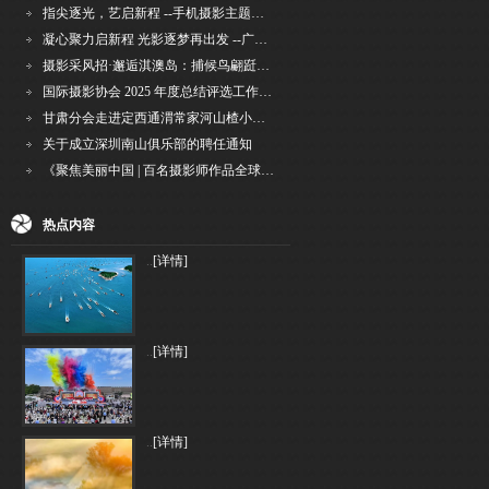
指尖逐光，艺启新程 --手机摄影主题讲座在市老年干部大学圆满落幕
凝心聚力启新程 光影逐梦再出发 --广州国际摄影协会2026年首次会长秘书长会议召开
摄影采风招·邂逅淇澳岛：捕候鸟翩跹，寻古村烟火，追海上霞光
国际摄影协会 2025 年度总结评选工作的通知
甘肃分会走进定西通渭常家河山楂小镇旅游景区开展"红果满枝迎丰岁·山楂小镇庆佳节"为主
关于成立深圳南山俱乐部的聘任通知
《聚焦美丽中国 | 百名摄影师作品全球巡回展》（晋中）开幕新闻通稿
热点内容
..
[详情]
..
[详情]
..
[详情]