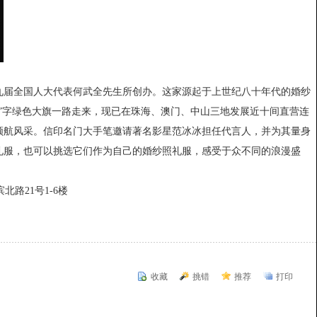
九届全国人大代表何武全先生所创办。这家源起于上世纪八十年代的婚纱
信”字绿色大旗一路走来，现已在珠海、澳门、中山三地发展近十间直营连
领航风采。信印名门大手笔邀请著名影星范冰冰担任代言人，并为其量身
礼服，也可以挑选它们作为自己的婚纱照礼服，感受于众不同的浪漫盛
北路21号1-6楼
收藏
挑错
推荐
打印