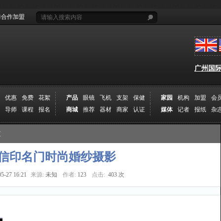
合作加盟
广州国际摄
优惠
免费
花絮
产品
眼镜
飞机
支架
保健
家园
机构
加盟
会
导师
课程
报名
商城
推荐
器材
商家
认证
媒体
记者
报纸
杂
文
信印名门时尚婚纱摄影
05-27 16:21
来源:
未知
作者:
123
点击:
403 次