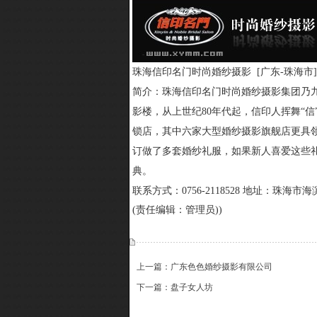
珠海信印名门时尚婚纱摄影 [广东-珠海市]
简介：
珠海信印名门时尚婚纱摄影集团乃
影楼，从上世纪80年代起，信印人挥舞“
锁店，其中六家大型婚纱摄影旗舰店更具
订做了多套婚纱礼服，如果新人喜爱这些
典。
联系方式：0756-2118528
地址：珠海市海滨
(责任编辑：管理员))
上一篇：广东色色婚纱摄影有限公司
下一篇：盘子女人坊
{dede:include file='ajaxfeedback.htm' /}