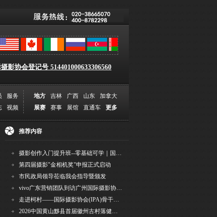
影协会登记号 514401000633306560
员
服务
地方
吉林
广西
山东
加拿大
志
视频
展赛
赛事
展馆
直通车
更多
推荐内容
摄影创作入门提升班--零基础可学｜国际评委授课｜手机·相机均可｜AI工具｜摄影比赛指
第四届摄影"金相机奖"申报正式启动
市民政局领导莅临我会指导暨颁发
vivo广东营销团队到访广州国际摄影协会 共商合作事宜
走进柯村——国际摄影协会(IPA)骨干采风安徽行之6
2026中国黄山黟县首届徽州古村落健康跑圆满举行