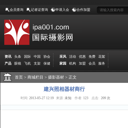
会员查询
记者证查询
申请入会
合作加盟
资讯
头条
国际
中国
协会
采风
活动
优惠
免费
花絮
产品
眼镜
飞机
支架
保健
家园
机构
加盟
会员
服务
地方
吉林
广西
山东
加拿大
空间
认证
寻友
发图
分享
学院
分院
首页
>
导师
商城栏目
课程
报名
>
摄影器材
商城
>
正文
推荐
器材
商家
认证
媒体
记者
报纸
杂志
视频
展赛
赛事
展馆
直通车
更多
建兴照相器材商行
时间:
2013-05-27 12:19
来源:
未知
作者:
123
点击:
209 次