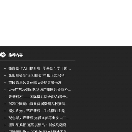
推荐内容
摄影创作入门提升班--零基础可学｜国际评委授课｜手机·相机均可｜AI工具｜摄影比赛指
第四届摄影"金相机奖"申报正式启动
市民政局领导莅临我会指导暨颁发
vivo广东营销团队到访广州国际摄影协会 共商合作事宜
走进柯村——国际摄影协会(IPA)骨干采风安徽行之6
2026中国黄山黟县首届徽州古村落健康跑圆满举行
指尖逐光，艺启新程 --手机摄影主题讲座在市老年干部大学圆满落幕
凝心聚力启新程 光影逐梦再出发 --广州国际摄影协会2026年首次会长秘书长会议召开
摄影采风招·邂逅淇澳岛：捕候鸟翩跹，寻古村烟火，追海上霞光