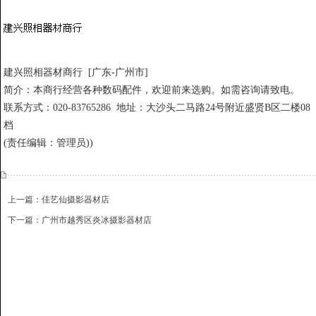
建兴照相器材商行
[广东-广州市]
简介：
本商行经营各种数码配件，欢迎前来选购。如需咨询请致电
。
联系方式：020-83765286
地址：大沙头二马路24号附近盛贤B区二楼08
档
(责任编辑：管理员))
上一篇：佳艺仙摄影器材店
下一篇：广州市越秀区炎冰摄影器材店
{dede:include file='ajaxfeedback.htm' /}
收藏
挑错
推荐
打印