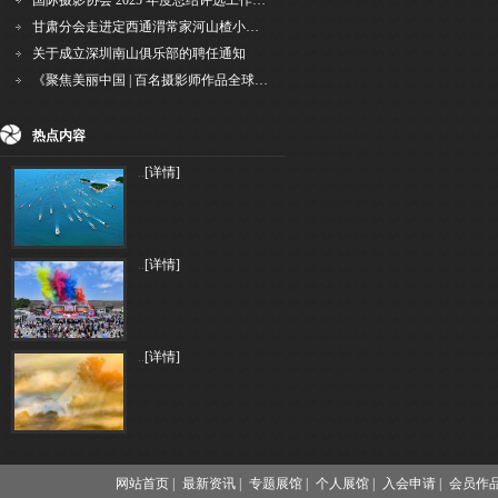
国际摄影协会 2025 年度总结评选工作的通知
甘肃分会走进定西通渭常家河山楂小镇旅游景区开展"红果满枝迎丰岁·山楂小镇庆佳节"为主
关于成立深圳南山俱乐部的聘任通知
《聚焦美丽中国 | 百名摄影师作品全球巡回展》（晋中）开幕新闻通稿
热点内容
..
[详情]
..
[详情]
..
[详情]
网站首页 |
最新资讯 |
专题展馆 |
个人展馆 |
入会申请 |
会员作品