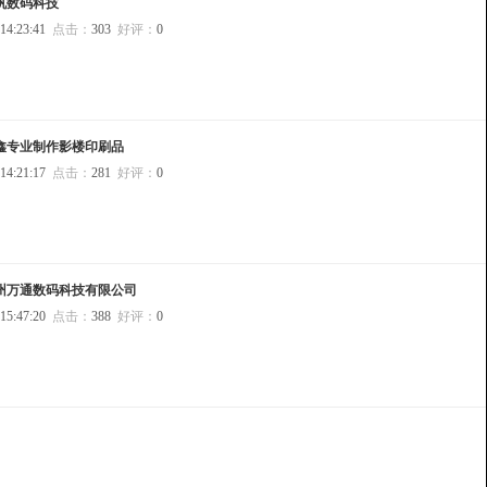
帆数码科技
 14:23:41
点击：
303
好评：
0
鑫专业制作影楼印刷品
 14:21:17
点击：
281
好评：
0
州万通数码科技有限公司
 15:47:20
点击：
388
好评：
0