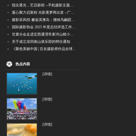
指尖逐光，艺启新程 --手机摄影主题讲座在市老年干部大学圆满落幕
凝心聚力启新程 光影逐梦再出发 --广州国际摄影协会2026年首次会长秘书长会议召开
摄影采风招·邂逅淇澳岛：捕候鸟翩跹，寻古村烟火，追海上霞光
国际摄影协会 2025 年度总结评选工作的通知
甘肃分会走进定西通渭常家河山楂小镇旅游景区开展"红果满枝迎丰岁·山楂小镇庆佳节"为主
关于成立深圳南山俱乐部的聘任通知
《聚焦美丽中国 | 百名摄影师作品全球巡回展》（晋中）开幕新闻通稿
热点内容
..
[详情]
..
[详情]
..
[详情]