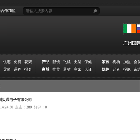
合作加盟
广州国际摄
优惠
免费
花絮
产品
眼镜
飞机
支架
保健
家园
机构
加盟
会
导师
课程
报名
商城
推荐
器材
商家
认证
媒体
记者
报纸
杂
表
州贝通电子有限公司
 14:24:50
点击：
289
好评：
0