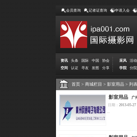
会员查询
记者证查询
申请入会
资讯
头条
国际
中国
协会
采风
活动
空间
认证
寻友
发图
分享
学院
分院
首页
>
商城栏目
>
影室用品
>
列
[
影室用品
]
广
日期：
2013-05-27
...