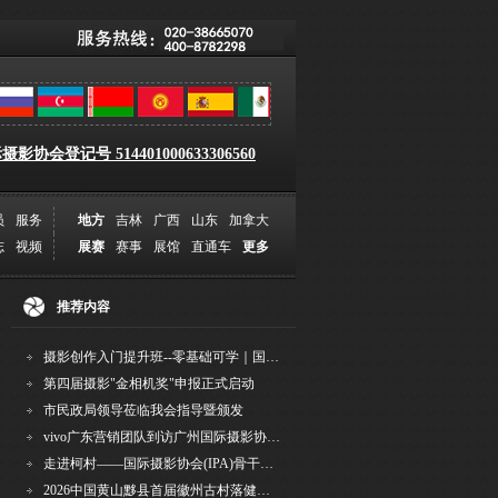
影协会登记号 514401000633306560
员
服务
地方
吉林
广西
山东
加拿大
志
视频
展赛
赛事
展馆
直通车
更多
推荐内容
摄影创作入门提升班--零基础可学｜国际评委授课｜手机·相机均可｜AI工具｜摄影比赛指
第四届摄影"金相机奖"申报正式启动
市民政局领导莅临我会指导暨颁发
vivo广东营销团队到访广州国际摄影协会 共商合作事宜
走进柯村——国际摄影协会(IPA)骨干采风安徽行之6
2026中国黄山黟县首届徽州古村落健康跑圆满举行