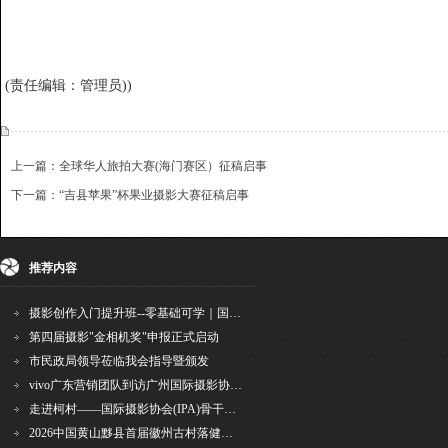
(责任编辑：管理员))
上一篇：全球华人旅拍大赛(海门赛区）征稿启事
下一篇：“吉县苹果”杯果业摄影大赛征稿启事
{dede:include file='ajaxfeedback.htm' /}
收藏
挑错
推荐
打印
推荐内容
摄影创作入门提升班--零基础可学｜国际评委授课｜手机·相机均可｜AI工具｜摄影比赛指
第四届摄影"金相机奖"申报正式启动
市民政局领导莅临我会指导暨颁发
vivo广东营销团队到访广州国际摄影协会 共商合作事宜
走进柯村——国际摄影协会(IPA)骨干采风安徽行之6
2026中国黄山黟县首届徽州古村落健康跑圆满举行