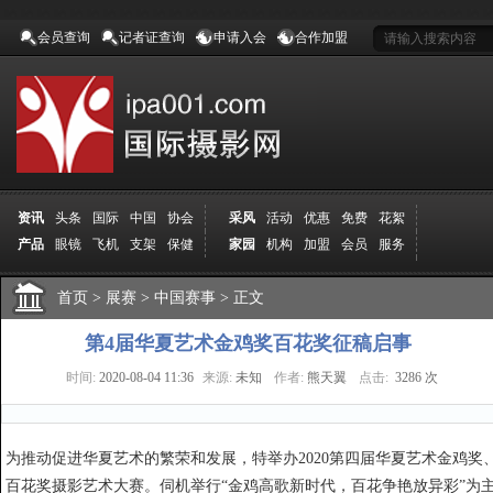
会员查询
记者证查询
申请入会
合作加盟
资讯
头条
国际
中国
协会
采风
活动
优惠
免费
花絮
产品
眼镜
飞机
支架
保健
家园
机构
加盟
会员
服务
地方
吉林
广西
山东
加拿大
空间
认证
寻友
发图
分享
学院
分院
首页
>
导师
展赛
课程
>
中国赛事
报名
>
商城
正文
推荐
器材
商家
认证
媒体
记者
报纸
杂志
视频
展赛
赛事
展馆
直通车
更多
第4届华夏艺术金鸡奖百花奖征稿启事
时间:
2020-08-04 11:36
来源:
未知
作者:
熊天翼
点击:
3286 次
为推动促进华夏艺术的繁荣和发展，特举办2020第四届华夏艺术金鸡奖
百花奖摄影艺术大赛。伺机举行“金鸡高歌新时代，百花争艳放异彩”为