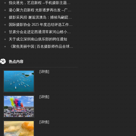
指尖逐光，艺启新程 --手机摄影主题讲座在市老年干部大学圆满落幕
凝心聚力启新程 光影逐梦再出发 --广州国际摄影协会2026年首次会长秘书长会议召开
摄影采风招·邂逅淇澳岛：捕候鸟翩跹，寻古村烟火，追海上霞光
国际摄影协会 2025 年度总结评选工作的通知
甘肃分会走进定西通渭常家河山楂小镇旅游景区开展"红果满枝迎丰岁·山楂小镇庆佳节"为主
关于成立深圳南山俱乐部的聘任通知
《聚焦美丽中国 | 百名摄影师作品全球巡回展》（晋中）开幕新闻通稿
热点内容
..
[详情]
..
[详情]
..
[详情]