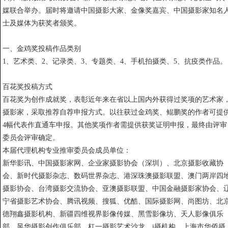
媒联合举办。届时将邀请中国摄影大家、金像奖嘉宾、中国摄影家知名
士及媒体为获奖者颁奖。
一、金鸡奖投稿作品类别
1、艺术类、2、记录类、3、专题类、4、手机拍摄类、5、抗疫类作品。
百花奖投稿方式
百花奖为创作成就奖，表彰近年来在省以上国内外获得过奖项的艺术家
摄影家，采取推荐自荐申报方式。以往获过金鸡奖、鲲鹏奖的作者可提
4幅代表作直通车申报。其他奖项作者需提供获奖证明申报，最终由评审
委员会评审确定。
本届代理机构专业推审委员会成员单位：
新华影讯、中国摄影家网、企业家摄影协会（深圳）、北京摄影收藏协
会、新时代摄影杂志、数码世界杂志、港深珠澳摄影联盟、澳门两岸四
摄影协会、台湾摄影交流协会、亚澳摄影联盟、中国金融摄影家协会、
宁省摄影艺术协会、腾讯视频、搜狐、优酷、国际摄影网、尚图坊、北
德翔鑫摄影机构、新疆四维视界影像传媒、黑雪影像坊、天人影像俱乐
部、风华摄影创作俱乐部、杠一摄影艺术沙龙、i摄机构、上海市华侨摄