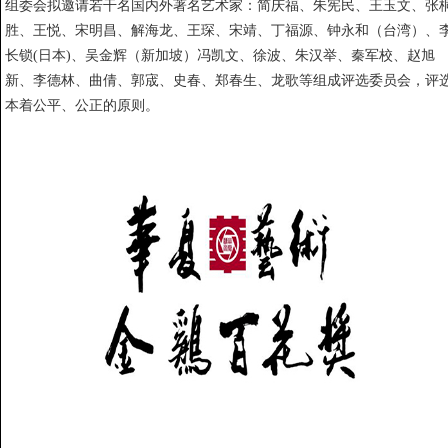
组委会拟邀请若干名国内外著名艺术家：简庆福、朱宪民、王玉文、张
胜、王悦、宋明昌、解海龙、王琛、宋靖、丁福源、钟永和（台湾）、
长锁(日本)、吴金辉（新加坡）冯凯文、徐波、朱汉举、秦军校、赵旭
新、李德林、曲倩、郭宬、史春、郑春生、龙歌等组成评选委员会，评
本着公平、公正的原则。