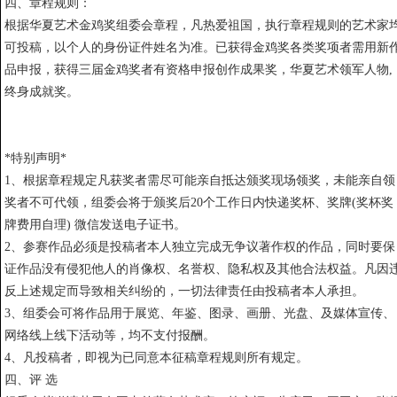
四、章程规则：
根据华夏艺术金鸡奖组委会章程，凡热爱祖国，执行章程规则的艺术家
可投稿，以个人的身份证件姓名为准。已获得金鸡奖各类奖项者需用新
品申报，获得三届金鸡奖者有资格申报创作成果奖，华夏艺术领军人物,
终身成就奖。
*特别声明*
1、根据章程规定凡获奖者需尽可能亲自抵达颁奖现场领奖，未能亲自领
奖者不可代领，组委会将于颁奖后20个工作日内快递奖杯、奖牌(奖杯奖
牌费用自理) 微信发送电子证书。
2、参赛作品必须是投稿者本人独立完成无争议著作权的作品，同时要保
证作品没有侵犯他人的肖像权、名誉权、隐私权及其他合法权益。凡因
反上述规定而导致相关纠纷的，一切法律责任由投稿者本人承担。
3、组委会可将作品用于展览、年鉴、图录、画册、光盘、及媒体宣传、
网络线上线下活动等，均不支付报酬。
4、凡投稿者，即视为已同意本征稿章程规则所有规定。
四、评 选