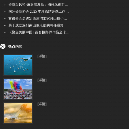
摄影采风招·邂逅淇澳岛：捕候鸟翩跹，寻古村烟火，追海上霞光
国际摄影协会 2025 年度总结评选工作的通知
甘肃分会走进定西通渭常家河山楂小镇旅游景区开展"红果满枝迎丰岁·山楂小镇庆佳节"为主
关于成立深圳南山俱乐部的聘任通知
《聚焦美丽中国 | 百名摄影师作品全球巡回展》（晋中）开幕新闻通稿
热点内容
..
[详情]
..
[详情]
..
[详情]