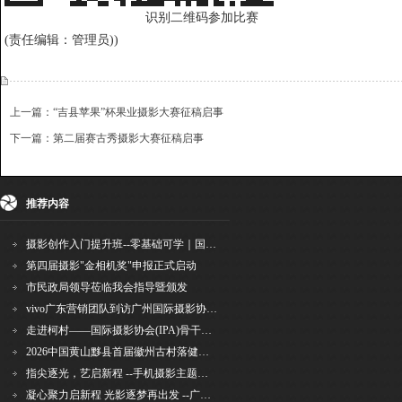
识别二维码参加比赛
(责任编辑：管理员))
上一篇：“吉县苹果”杯果业摄影大赛征稿启事
下一篇：第二届赛古秀摄影大赛征稿启事
{dede:include file='ajaxfeedback.htm' /}
收藏
挑错
推荐
打印
推荐内容
摄影创作入门提升班--零基础可学｜国际评委授课｜手机·相机均可｜AI工具｜摄影比赛指
第四届摄影"金相机奖"申报正式启动
市民政局领导莅临我会指导暨颁发
vivo广东营销团队到访广州国际摄影协会 共商合作事宜
走进柯村——国际摄影协会(IPA)骨干采风安徽行之6
2026中国黄山黟县首届徽州古村落健康跑圆满举行
指尖逐光，艺启新程 --手机摄影主题讲座在市老年干部大学圆满落幕
凝心聚力启新程 光影逐梦再出发 --广州国际摄影协会2026年首次会长秘书长会议召开