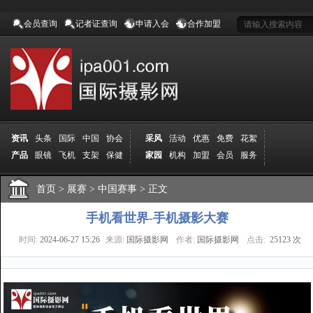
会员查询
记者证查询
申请入会
合作加盟
资讯
头条
国际
中国
协会
采风
活动
优惠
免费
花絮
产品
眼镜
飞机
支架
保健
家园
机构
加盟
会员
服务
地方
吉林
广西
山东
加拿大
空间
认证
寻友
发图
分享
学院
分院
首页
>
导师
展赛
课程
>
中国赛事
报名
>
商城
正文
推荐
器材
商家
认证
媒体
记者
报纸
杂志
视频
展赛
赛事
展馆
直通车
更多
手机看世界-手机摄影大赛
时间:
2024-06-27 15:26
来源:
国际摄影网
作者:
国际摄影网
点击:
25123 次