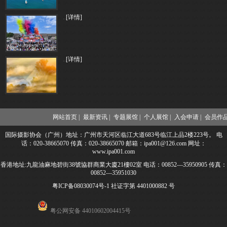
..
[详情]
..
[详情]
网站首页 |
最新资讯 |
专题展馆 |
个人展馆 |
入会申请 |
会员作品
国际摄影协会（广州）地址：广州市天河区临江大道683号临江上品2楼223号。 电
话：020-38665070 传真：020-38665070 邮箱：ipa001@126.com 网址：
www.ipa001.com
香港地址:九龍油麻地碧街38號協群商業大廈21樓02室 电话：00852—35950905 传真：
00852—35951030
粤ICP备08030074号-1
社证字第 4401000882 号
粤公网安备 44010602004415号