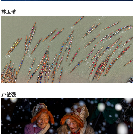
林卫球
卢敏强