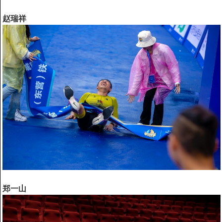
赵瑞祥
郑一山