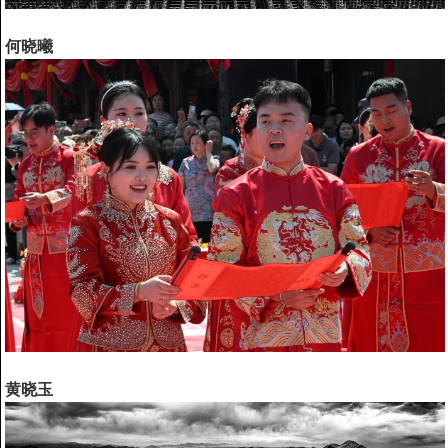
何晓曦
黄晓玉