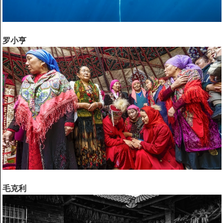
罗小亨
毛克利