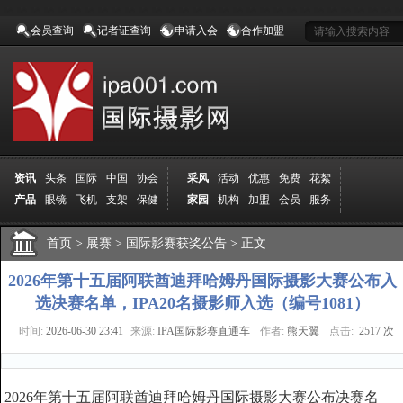
会员查询
记者证查询
申请入会
合作加盟
资讯
头条
国际
中国
协会
采风
活动
优惠
免费
花絮
产品
眼镜
飞机
支架
保健
家园
机构
加盟
会员
服务
地方
吉林
广西
山东
加拿大
空间
认证
寻友
发图
分享
学院
分院
首页
>
导师
展赛
课程
>
国际影赛获奖公告
报名
商城
推荐
>
正文
器材
商家
认证
媒体
记者
报纸
杂志
视频
展赛
赛事
展馆
直通车
更多
2026年第十五届阿联酋迪拜哈姆丹国际摄影大赛公布入
选决赛名单，IPA20名摄影师入选（编号1081）
时间:
2026-06-30 23:41
来源:
IPA国际影赛直通车
作者:
熊天翼
点击:
2517 次
2026年第十五届阿联酋迪拜哈姆丹国际摄影大赛公布决赛名