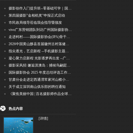
摄影创作入门提升班--零基础可学｜国际评委授课｜手机·相机均可｜AI工具｜摄影比赛指
第四届摄影"金相机奖"申报正式启动
市民政局领导莅临我会指导暨颁发
vivo广东营销团队到访广州国际摄影协会 共商合作事宜
走进柯村——国际摄影协会(IPA)骨干采风安徽行之6
2026中国黄山黟县首届徽州古村落健康跑圆满举行
指尖逐光，艺启新程 --手机摄影主题讲座在市老年干部大学圆满落幕
凝心聚力启新程 光影逐梦再出发 --广州国际摄影协会2026年首次会长秘书长会议召开
摄影采风招·邂逅淇澳岛：捕候鸟翩跹，寻古村烟火，追海上霞光
国际摄影协会 2025 年度总结评选工作的通知
甘肃分会走进定西通渭常家河山楂小镇旅游景区开展"红果满枝迎丰岁·山楂小镇庆佳节"为主
关于成立深圳南山俱乐部的聘任通知
《聚焦美丽中国 | 百名摄影师作品全球巡回展》（晋中）开幕新闻通稿
热点内容
..
[详情]