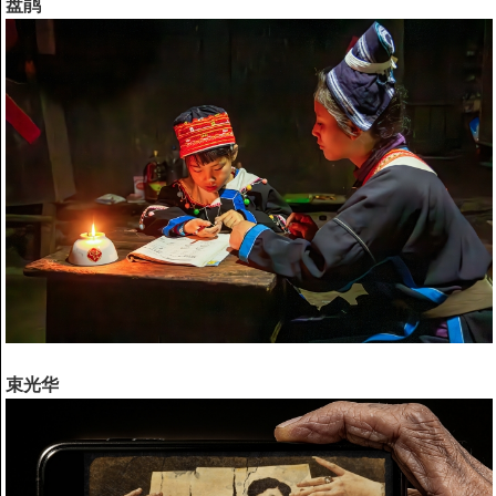
盘鹃
束光华