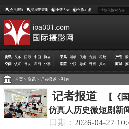
会员查询
记者证查询
申请入会
合作加盟
资讯
头条
国际
中国
协会
采风
活动
优惠
免费
花絮
产品
眼
空间
认证
寻友
发图
分享
学院
分院
导师
课程
报名
商城
推
首页
>
资讯
>
记者报道
>
列表
[
记者报道
]
【《国
仿真人历史微短剧新
日期：
2026-04-27 10