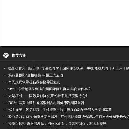
推荐内容
第四届摄影"金相机奖"申报正式启动
市民政局领导莅临我会指导暨颁发
vivo广东营销团队到访广州国际摄影协会 共商合作事宜
走进柯村——国际摄影协会(IPA)骨干采风安徽行之6
2026中国黄山黟县首届徽州古村落健康跑圆满举行
指尖逐光，艺启新程 --手机摄影主题讲座在市老年干部大学圆满落幕
凝心聚力启新程 光影逐梦再出发 --广州国际摄影协会2026年首次会长秘书长会
摄影采风招·邂逅淇澳岛：捕候鸟翩跹，寻古村烟火，追海上霞光