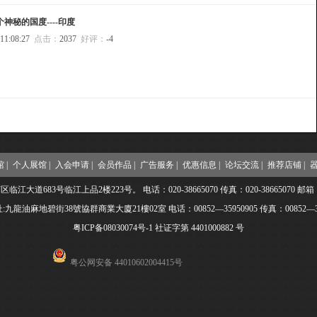
个神秘的国度----印度
 11:08:27
点击：
2037
好评：
-4
 |
个人展馆 |
入会申请 |
会员作品 |
广告服务 |
优惠信息 |
论坛交流 |
推荐店铺 |
器
3号临江上品2楼223号。 电话：020-38665070 传真：020-38665070 邮箱：ipa001
九龍油麻地碧街38號協群商業大廈21樓02室 电话：00852—35950905 传真：00852—35
粤ICP备08030074号-1
社证字第 4401000882 号
粤公网安备 44010602004415号