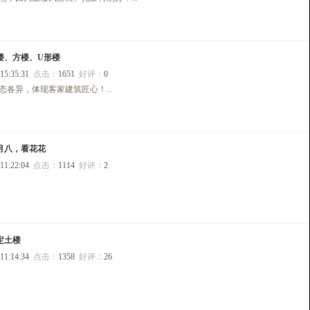
楼、方楼、U形楼
 15:35:31
点击：
1651
好评：
0
各异，体现客家建筑匠心！...
月八，看花花
 11:22:04
点击：
1114
好评：
2
定土楼
 11:14:34
点击：
1358
好评：
26