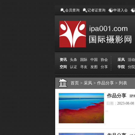
会员查询
记者证查询
申请入会
资讯
头条
国际
中国
协会
采风
活动
空间
认证
寻友
发图
分享
学院
分院
首页
>
采风
>
作品分享
>
列表
[
作品分享
]
I
日期：
2023-08-08
...