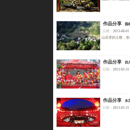
[
作品分享
]
园
日期：
2013-08-01
山谷里的土楼，形态
[
作品分享
]
四
日期：
2013-05-31
...
[
作品分享
]
永
日期：
2013-05-31
...