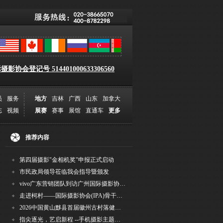
影协会登记号 514401000633306560
员
服务
地方
吉林
广西
山东
加拿大
志
视频
展赛
赛事
展馆
直通车
更多
推荐内容
第四届摄影"金相机奖"申报正式启动
市民政局领导莅临我会指导暨颁发
vivo广东营销团队到访广州国际摄影协会 共商合作事宜
走进柯村——国际摄影协会(IPA)骨干采风安徽行之6
2026中国黄山黟县首届徽州古村落健康跑圆满举行
指尖逐光，艺启新程 --手机摄影主题讲座在市老年干部大学圆满落幕