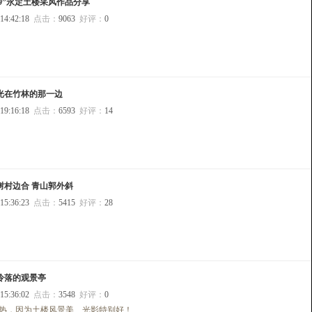
8.9”永定土楼采风作品分享
 14:42:18
点击：
9063
好评：
0
光在竹林的那一边
 19:16:18
点击：
6593
好评：
14
树村边合 青山郭外斜
 15:36:23
点击：
5415
好评：
28
冷落的观景亭
 15:36:02
点击：
3548
好评：
0
热，因为土楼风景美、光影特别好！...