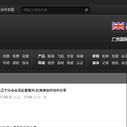
合作加盟
广州国际摄
优惠
免费
花絮
产品
眼镜
飞机
支架
保健
家园
机构
加盟
会
导师
课程
报名
商城
推荐
器材
商家
认证
媒体
记者
报纸
杂
PA辽宁分会会员赴鸳鸯沟-红海滩创作佳作分享
 17:06:10
点击：
37194
好评：
0