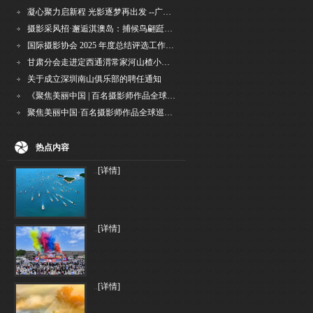
凝心聚力启新程 光影逐梦再出发 --广州国际摄影协会2026年首次会长秘书长会议召开
摄影采风招·邂逅淇澳岛：捕候鸟翩跹，寻古村烟火，追海上霞光
国际摄影协会 2025 年度总结评选工作的通知
甘肃分会走进定西通渭常家河山楂小镇旅游景区开展"红果满枝迎丰岁·山楂小镇庆佳节"为主
关于成立深圳南山俱乐部的聘任通知
《聚焦美丽中国 | 百名摄影师作品全球巡回展》（晋中）开幕新闻通稿
聚焦美丽中国·百名摄影师作品全球巡展深圳站盛大开幕
热点内容
..
[详情]
..
[详情]
..
[详情]