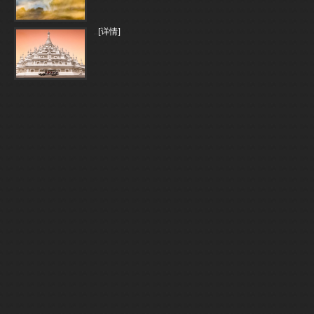
..
[详情]