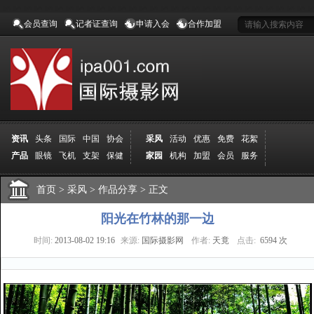
会员查询
记者证查询
申请入会
合作加盟
资讯
头条
国际
中国
协会
采风
活动
优惠
免费
花絮
产品
眼镜
飞机
支架
保健
家园
机构
加盟
会员
服务
地方
吉林
广西
山东
加拿大
空间
认证
寻友
发图
分享
学院
分院
首页
>
导师
采风
课程
>
作品分享
报名
>
商城
正文
推荐
器材
商家
认证
媒体
记者
报纸
杂志
视频
展赛
赛事
展馆
直通车
更多
阳光在竹林的那一边
时间:
2013-08-02 19:16
来源:
国际摄影网
作者:
天竟
点击:
6594 次