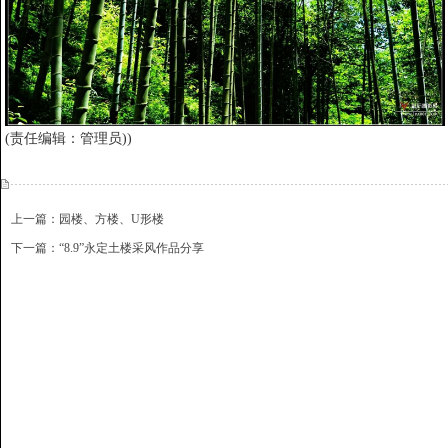
(责任编辑：管理员))
上一篇：园楼、方楼、U形楼
下一篇：“8.9”永定土楼采风作品分享
{dede:include file='ajaxfeedback.htm' /}
收藏
挑错
推荐
打印