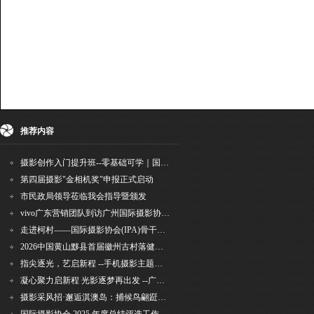
推荐内容
摄影创作入门提升班--零基础可学｜国际评委授课｜手机·相机均可｜AI工具｜摄影比赛指
第四届摄影"金相机奖"申报正式启动
市民政局领导莅临我会指导暨颁发
vivo广东营销团队到访广州国际摄影协会 共商合作事宜
走进柯村——国际摄影协会(IPA)骨干采风安徽行之6
2026中国黄山黟县首届徽州古村落健康跑圆满举行
指尖逐光，艺启新程 --手机摄影主题讲座在市老年干部大学圆满落幕
凝心聚力启新程 光影逐梦再出发 --广州国际摄影协会2026年首次会长秘书长会议召开
摄影采风招·邂逅淇澳岛：捕候鸟翩跹，寻古村烟火，追海上霞光