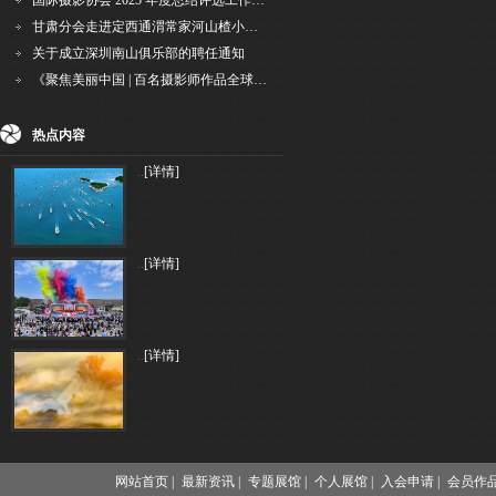
国际摄影协会 2025 年度总结评选工作的通知
甘肃分会走进定西通渭常家河山楂小镇旅游景区开展"红果满枝迎丰岁·山楂小镇庆佳节"为主
关于成立深圳南山俱乐部的聘任通知
《聚焦美丽中国 | 百名摄影师作品全球巡回展》（晋中）开幕新闻通稿
热点内容
..
[详情]
..
[详情]
..
[详情]
网站首页 |
最新资讯 |
专题展馆 |
个人展馆 |
入会申请 |
会员作品