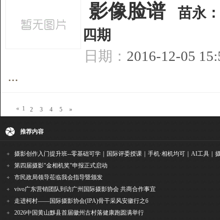
[
影像脸谱
]
苗永
四期
日期：
2016-12-05 15
...
«
1
2
3
4
5
»
推荐内容
第四届摄影"金相机奖"申报正式启动
市民政局领导莅临我会指导暨颁发
vivo广东营销团队到访广州国际摄影协会 共商合作事宜
走进柯村——国际摄影协会(IPA)骨干采风安徽行之6
2026中国黄山黟县首届徽州古村落健康跑圆满举行