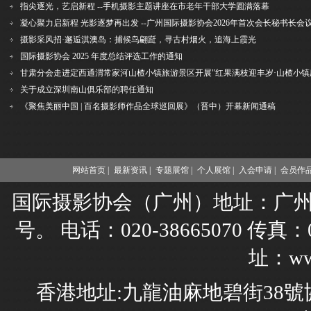
指尖逐光，艺启新程 --手机摄影主题讲座在市老年干部大学圆满落幕
凝心聚力启新程 光影逐梦再出发 --广州国际摄影协会2026年首次会长秘书长会
摄影采风招·邂逅淇澳岛：捕候鸟翩跹，寻古村烟火，追海上霞光
国际摄影协会 2025 年度总结评选工作的通知
关于成立深圳南山俱乐部的聘任通知
《聚焦美丽中国 | 百名摄影师作品全球巡回展》（晋中）开幕新闻通稿
网站首页 |
最新资讯 |
专题展馆 |
个人展馆 |
入会申请 |
会员作品
国际摄影协会（广州）地址：广州市
号。 电话：020-38665070 传真：02
址：www
香港地址:九龍油麻地碧街38號協