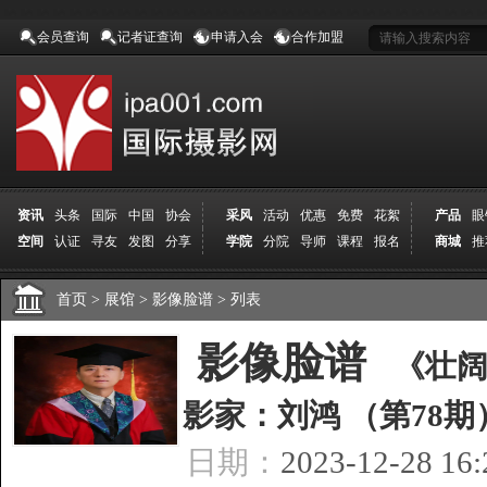
会员查询
记者证查询
申请入会
合作加盟
资讯
头条
国际
中国
协会
采风
活动
优惠
免费
花絮
产品
眼
空间
认证
寻友
发图
分享
学院
分院
导师
课程
报名
商城
推
首页
>
展馆
>
影像脸谱
>
列表
[
影像脸谱
]
《壮阔
影家：刘鸿 （第78期
日期：
2023-12-28 16