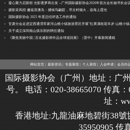
凝心聚力启新程 光影逐梦再出发 --广州国际摄影协会2026年首次会长秘书长会
摄影采风招·邂逅淇澳岛：捕候鸟翩跹，寻古村烟火，追海上霞光
国际摄影协会 2025 年度总结评选工作的通知
关于成立深圳南山俱乐部的聘任通知
《聚焦美丽中国 | 百名摄影师作品全球巡回展》（晋中）开幕新闻通稿
网站首页 |
最新资讯 |
专题展馆 |
个人展馆 |
入会申请 |
会员作品
国际摄影协会（广州）地址：广州市
号。 电话：020-38665070 传真：02
址：www
香港地址:九龍油麻地碧街38號協
35950905 传