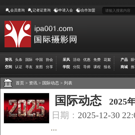
会员查询
记者证查询
申请入会
合作加盟
资讯
头条
国际
中国
协会
采风
活动
优惠
免费
花絮
产品
眼
空间
认证
寻友
发图
分享
学院
分院
导师
课程
报名
商城
推
首页
>
资讯
>
国际动态
>
列表
[
国际动态
]
202
日期：
2025-12-30 22
...