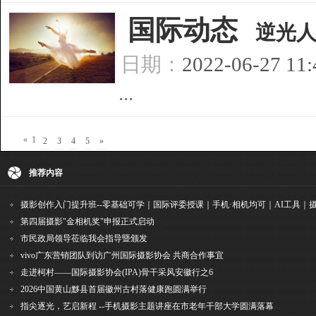
[
国际动态
]
逆光
日期：
2022-06-27 11
...
«
1
2
3
4
5
»
推荐内容
第四届摄影"金相机奖"申报正式启动
市民政局领导莅临我会指导暨颁发
vivo广东营销团队到访广州国际摄影协会 共商合作事宜
走进柯村——国际摄影协会(IPA)骨干采风安徽行之6
2026中国黄山黟县首届徽州古村落健康跑圆满举行
指尖逐光，艺启新程 --手机摄影主题讲座在市老年干部大学圆满落幕