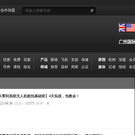
合作加盟
广州国际摄
优惠
免费
花絮
产品
眼镜
飞机
支架
保健
家园
机构
加盟
会
导师
课程
报名
商城
推荐
器材
商家
认证
媒体
记者
报纸
杂
从零到系统无人机航拍基础班】4天实战，包教会！
 21:04:36
点击：
11575
好评：
0