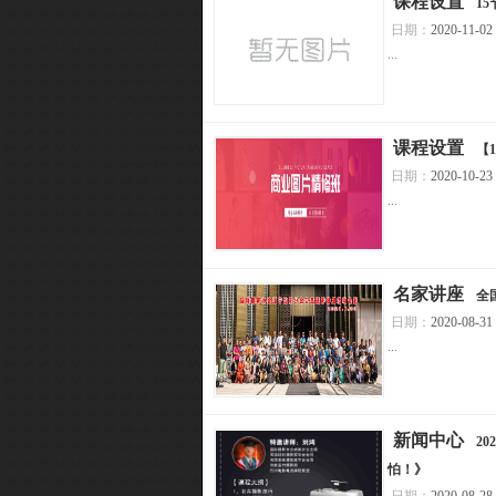
[
课程设置
]
1
日期：
2020-11-02
...
[
课程设置
]
【
日期：
2020-10-23
...
[
名家讲座
]
全
日期：
2020-08-31
...
[
新闻中心
]
2
怕！》