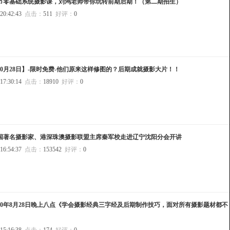
5节零基础系统摄影课，刘鸿老师带你玩转前期后期！（第二期招生）
 20:42:43
点击：
511
好评：
0
10月28日】-限时免费-他们原来这样修图的？后期成就摄影大片！！
 17:30:14
点击：
18910
好评：
0
国著名摄影家、港深珠澳摄影联盟主席秦军校走进辽宁沈阳分会开讲
 16:54:37
点击：
153542
好评：
0
020年8月28日晚上八点《学会摄影经典三字经及后期制作技巧，面对所有摄影题材都不