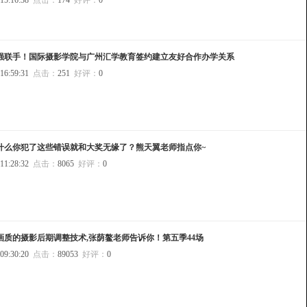
 15:16:38
点击：
174
好评：
0
强联手！国际摄影学院与广州汇学教育签约建立友好合作办学关系
 16:59:31
点击：
251
好评：
0
什么你犯了这些错误就和大奖无缘了？熊天翼老师指点你~
 11:28:32
点击：
8065
好评：
0
画质的摄影后期调整技术,张荫鳌老师告诉你！第五季44场
 09:30:20
点击：
89053
好评：
0