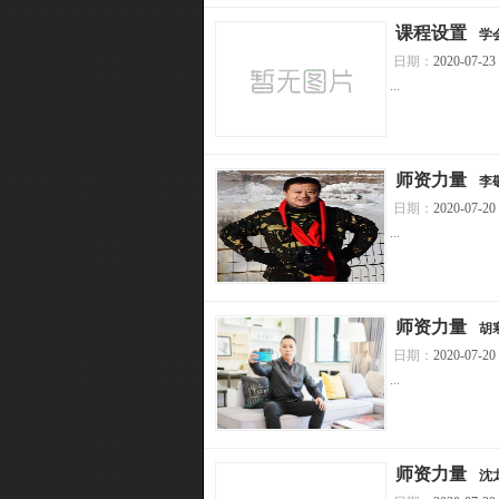
[
课程设置
]
学
日期：
2020-07-23
...
[
师资力量
]
李
日期：
2020-07-20
...
[
师资力量
]
胡
日期：
2020-07-20
...
[
师资力量
]
沈