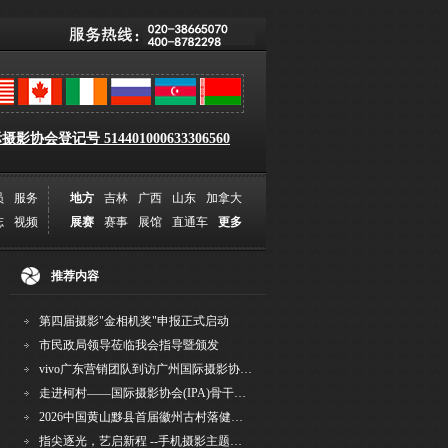
影协会登记号 514401000633306560
员
服务
地方
吉林
广西
山东
加拿大
志
视频
展赛
赛事
展馆
直通车
更多
推荐内容
第四届摄影"金相机奖"申报正式启动
市民政局领导莅临我会指导暨颁发
vivo广东营销团队到访广州国际摄影协会 共商合作事宜
走进柯村——国际摄影协会(IPA)骨干采风安徽行之6
2026中国黄山黟县首届徽州古村落健康跑圆满举行
指尖逐光，艺启新程 --手机摄影主题讲座在市老年干部大学圆满落幕