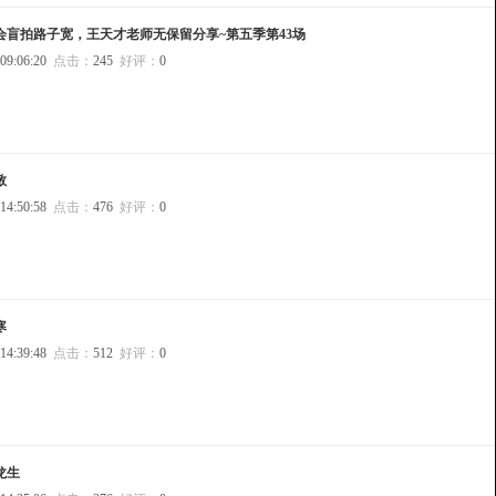
会盲拍路子宽，王天才老师无保留分享~第五季第43场
 09:06:20
点击：
245
好评：
0
敬
 14:50:58
点击：
476
好评：
0
寒
 14:39:48
点击：
512
好评：
0
龙生