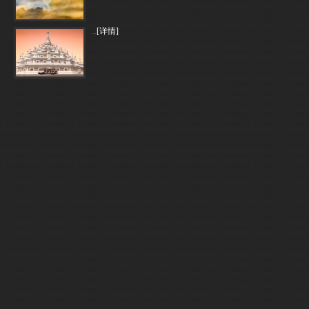
..
[详情]