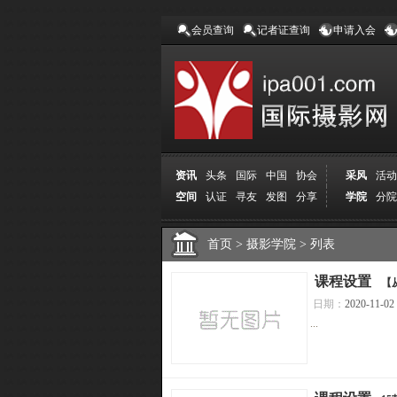
会员查询
记者证查询
申请入会
资讯
头条
国际
中国
协会
采风
活动
空间
认证
寻友
发图
分享
学院
分院
首页
>
摄影学院
>
列表
[
课程设置
]
【
日期：
2020-11-02
...