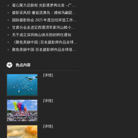
凝心聚力启新程 光影逐梦再出发 --广州国际摄影协会2026年首次会长秘书长会议召开
摄影采风招·邂逅淇澳岛：捕候鸟翩跹，寻古村烟火，追海上霞光
国际摄影协会 2025 年度总结评选工作的通知
甘肃分会走进定西通渭常家河山楂小镇旅游景区开展"红果满枝迎丰岁·山楂小镇庆佳节"为主
关于成立深圳南山俱乐部的聘任通知
《聚焦美丽中国 | 百名摄影师作品全球巡回展》（晋中）开幕新闻通稿
聚焦美丽中国·百名摄影师作品全球巡展深圳站盛大开幕
热点内容
..
[详情]
..
[详情]
..
[详情]